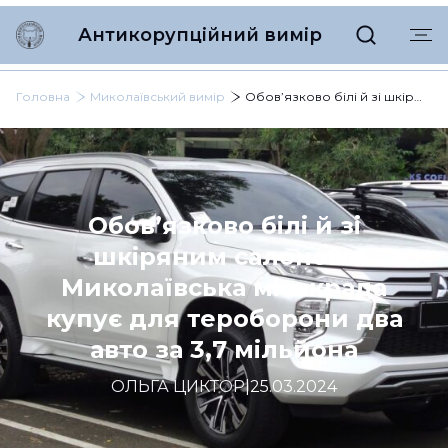
Антикорупційний вимір
Головна
Миколаївський вимір
Обов’язково білі й зі шкіряним салоном: Миколаївська міськрада купує для тероборони два авто за 3,7 мільйона
Обов’язково білі й зі
шкіряним салоном:
Миколаївська міськрада
купує для тероборони два
авто за 3,7 мільйона
ОЛЬГА ЦИКТОР
|
25.03.2024