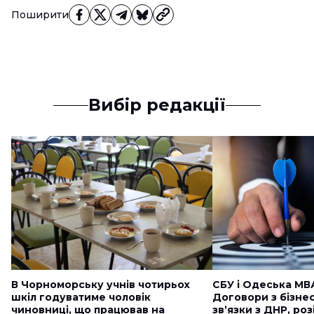
Поширити
Вибір редакції
В Чорноморську учнів чотирьох
СБУ і Одеська МВ
шкіл годуватиме чоловік
Договори з бізне
чиновниці, що працював на
звʼязки з ДНР, ро