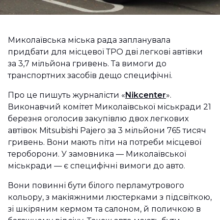
Миколаївська міська рада запланувала
придбати для місцевої ТРО дві легкові автівки
за 3,7 мільйона гривень. Та вимоги до
транспортних засобів дещо специфічні.
Про це пишуть журналісти «
Nikcenter
».
Виконавчий комітет Миколаївської міськради 21
березня оголосив закупівлю двох легкових
автівок Mitsubishi Pajero за 3 мільйони 765 тисяч
гривень. Вони мають піти на потреби місцевої
тероборони. У замовника — Миколаївської
міськради — є специфічні вимоги до авто.
Вони повинні бути білого перламутрового
кольору, з макіяжними люстерками з підсвіткою,
зі шкіряним кермом та салоном, й поличкою в