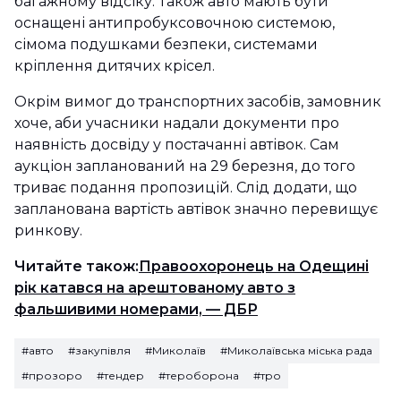
багажному відсіку. Також авто мають бути
оснащені антипробуксовочною системою,
сімома подушками безпеки, системами
кріплення дитячих крісел.
Окрім вимог до транспортних засобів, замовник
хоче, аби учасники надали документи про
наявність досвіду у постачанні автівок. Сам
аукціон запланований на 29 березня, до того
триває подання пропозицій. Слід додати, що
запланована вартість автівок значно перевищує
ринкову.
Читайте також:
Правоохоронець на Одещині
рік катався на арештованому авто з
фальшивими номерами, — ДБР
#авто
#закупівля
#Миколаїв
#Миколаївська міська рада
#прозоро
#тендер
#тероборона
#тро