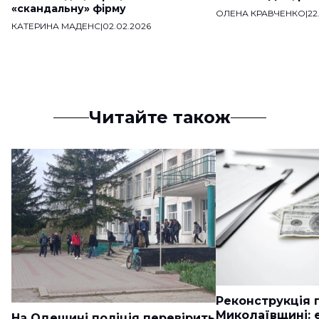
«скандальну» фірму
ОЛЕНА КРАВЧЕНКО
|
22
КАТЕРИНА МАДЕНС
|
02.02.2026
Читайте також
Реконструкція п
Миколаївщині: 
На Одещині поліція перевірить