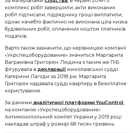
За матеріалами
слідства,
в червні 2016-го
комплекс робіт завершили, акти виконаних
робіт підписали, підряднику гроші виплатили,
однак начебто фактично не виконана ціла низка
будівельних робіт, оплачених коштом платників
податків.
Варто також зазначити, що керівницею компанії
«Укрспецоборудование» значиться Маргарита
Ваграмівна Григорян. Людина з таким же ПІБ
фігурувала в
декларації
миколаївської судді
Катерини Лагоди за 2018 рік. Маргарита
Григорян надавала судді квартиру в безоплатне
користування.
За даними
аналітичної платформи YouControl
,
на компанію «Укрспецоборудование»
Антимонопольний комітет України у 2019 році
накладав штраф у розмірі 68 тисяч гривень.