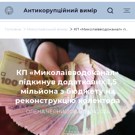
Антикорупційний вимір
Головна
Миколаївський вимір
КП «Миколаївводоканал» підкинув додаткових 1,5 мільйона з бюджету на реконструкцію колектора
КП «Миколаївводоканал»
підкинув додаткових 1,5
мільйона з бюджету на
реконструкцію колектора
ОЛЕНА ЧЕРНИШОВА
|
09.04.2024