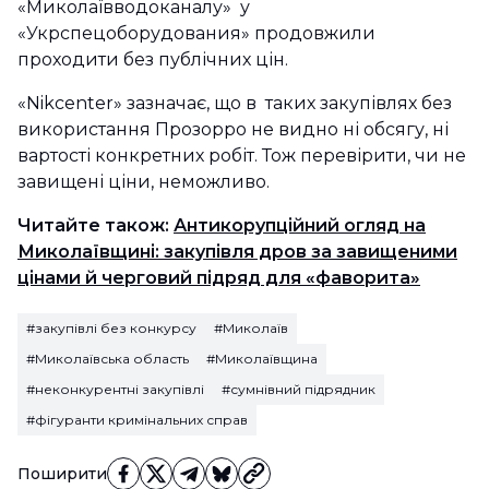
«Миколаївводоканалу» у
«Укрспецоборудования» продовжили
проходити без публічних цін.
«Nikcenter» зазначає, що в таких закупівлях без
використання Прозорро не видно ні обсягу, ні
вартості конкретних робіт. Тож перевірити, чи не
завищені ціни, неможливо.
Читайте також:
Антикорупційний огляд на
Миколаївщині: закупівля дров за завищеними
цінами й черговий підряд для «фаворита»
#закупівлі без конкурсу
#Миколаїв
#Миколаївська область
#Миколаївщина
#неконкурентні закупівлі
#сумнівний підрядник
#фігуранти кримінальних справ
Поширити