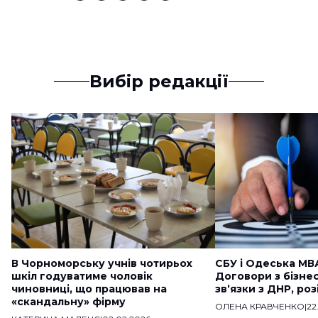
Вибір редакції
В Чорноморську учнів чотирьох
СБУ і Одеська МВ
шкіл годуватиме чоловік
Договори з бізне
чиновниці, що працював на
звʼязки з ДНР, ро
«скандальну» фірму
ОЛЕНА КРАВЧЕНКО
|
22