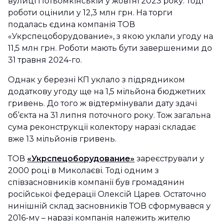
вулиці Потьомкінській у жовтні 2023 року. Тоді
роботи оцінили у 12,3 млн грн. На торги
подалась єдина компанія ТОВ
«Укрспецоборудование», з якою уклали угоду на
11,5 млн грн. Роботи мають бути завершеними до
31 травня 2024-го.
Однак у березні КП уклало з підрядником
додаткову угоду ще на 1,5 мільйона бюджетних
гривень. До того ж відтермінували дату здачі
об’єкта на 31 липня поточного року. Тож загальна
сума реконструкції колектору наразі складає
вже 13 мільйонів гривень.
ТОВ
«Укрспецоборудование»
зареєстрували у
2000 році в Миколаєві. Тоді одним з
співзасновників компанії був громадянин
російської федерації Олексій Царев. Остаточно
нинішній склад засновників ТОВ сформувався у
2016-му – наразі компанія належить жителю