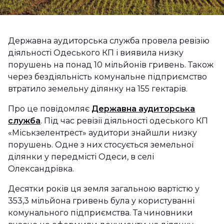
Державна аудиторська служба провела ревізію
діяльності Одеського КП і виявила низку
порушень на понад 10 мільйонів гривень. Також
через бездіяльність комунальне підприємство
втратило земельну ділянку на 155 гектарів.
Про це повідомляє
Державна аудиторська
служба
. Під час ревізії діяльності одеського КП
«Міськзелентрест» аудитори знайшли низку
порушень. Одне з них стосується земельної
ділянки у передмісті Одеси, в селі
Олександрівка.
Десятки років ця земля загальною вартістю у
353,3 мільйона гривень була у користуванні
комунального підприємства. Та чиновники