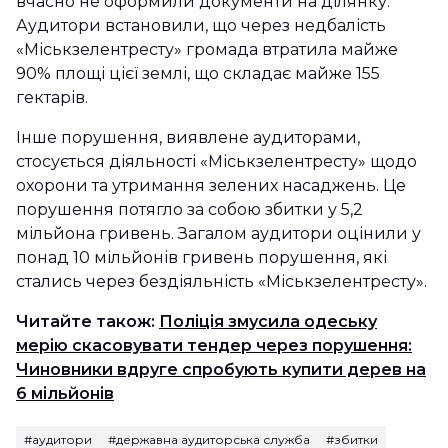
вчасно не оформили документи на ділянку.
Аудитори встановили, що через недбалість
«Міськзелентресту» громада втратила майже
90% площі цієї землі, що складає майже 155
гектарів.
Інше порушення, виявлене аудиторами,
стосується діяльності «Міськзелентресту» щодо
охорони та утримання зелених насаджень. Це
порушення потягло за собою збитки у 5,2
мільйона гривень. Загалом аудитори оцінили у
понад 10 мільйонів гривень порушення, які
стались через бездіяльність «Міськзелентресту».
Читайте також:
Поліція змусила одеську
мерію скасовувати тендер через порушення:
Чиновники вдруге спробують купити дерев на
6 мільйонів
#аудитори
#державна аудиторська служба
#збитки