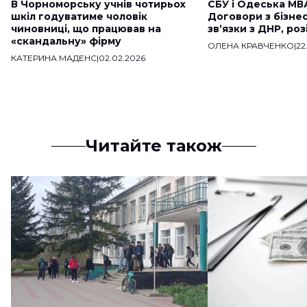
В Чорноморську учнів чотирьох
СБУ і Одеська МВ
шкіл годуватиме чоловік
Договори з бізне
чиновниці, що працював на
звʼязки з ДНР, ро
«скандальну» фірму
ОЛЕНА КРАВЧЕНКО
|
22
КАТЕРИНА МАДЕНС
|
02.02.2026
Читайте також