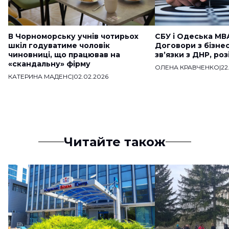
В Чорноморську учнів чотирьох
СБУ і Одеська МВ
шкіл годуватиме чоловік
Договори з бізне
чиновниці, що працював на
звʼязки з ДНР, ро
«скандальну» фірму
ОЛЕНА КРАВЧЕНКО
|
22
КАТЕРИНА МАДЕНС
|
02.02.2026
Читайте також