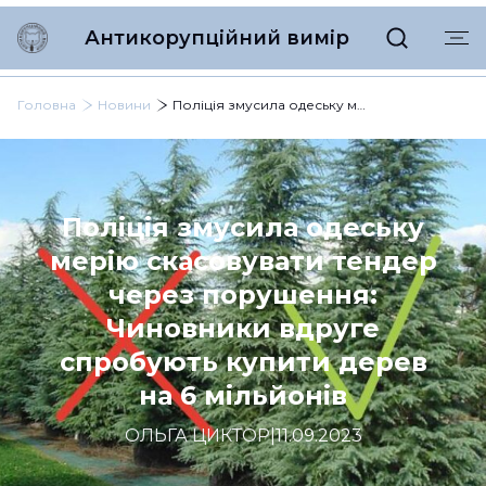
Антикорупційний вимір
Головна
Новини
Поліція змусила одеську мерію скасовувати тендер через порушення: Чиновники вдруге спробують купити дерев на 6 мільйонів
Поліція змусила одеську
мерію скасовувати тендер
через порушення:
Чиновники вдруге
спробують купити дерев
на 6 мільйонів
ОЛЬГА ЦИКТОР
|
11.09.2023