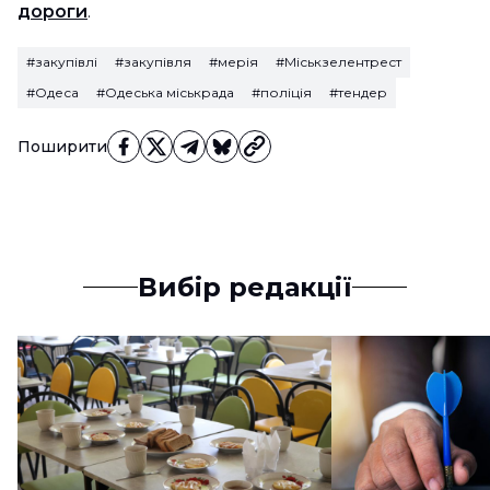
дороги
.
#закупівлі
#закупівля
#мерія
#Міськзелентрест
#Одеса
#Одеська міськрада
#поліція
#тендер
Поширити
Вибір редакції