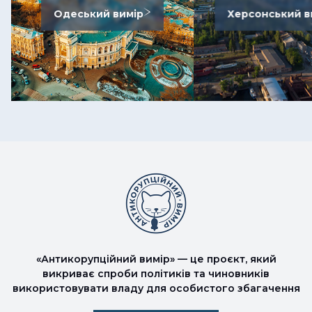
Одеський вимір
Херсонський в
«Антикорупційний вимір» — це проєкт, який
викриває спроби політиків та чиновників
використовувати владу для особистого збагачення