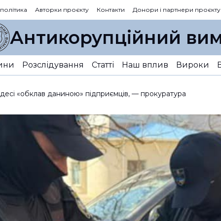
 політика
Авторки проєкту
Контакти
Донори і партнери проєкту
Антикорупційний вим
ини
Розслідування
Статті
Наш вплив
Вироки
 Одесі «обклав даниною» підприємців, — прокуратура