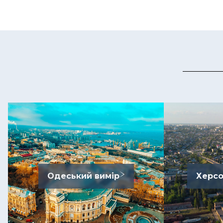
Одеський вимір
Херсо