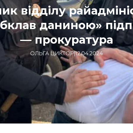
ик відділу райадмініс
обклав даниною» підп
— прокуратура
ОЛЬГА ЦИКТОР
|
12.04.2024