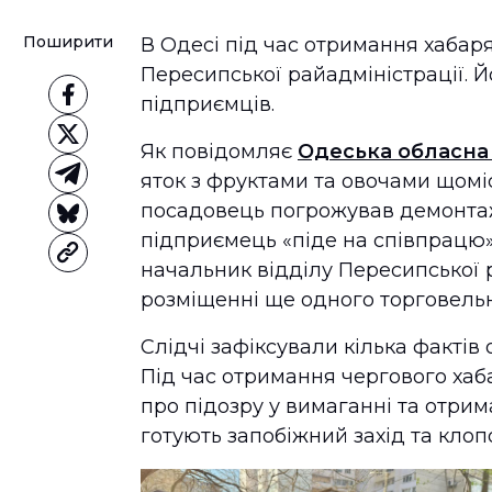
Поширити
В Одесі під час отримання хабар
Пересипської райадміністрації. 
підприємців.
Як повідомляє
Одеська обласна
яток з фруктами та овочами щомі
посадовець погрожував демонтаж
підприємець «піде на співпрацю»,
начальник відділу Пересипської 
розміщенні ще одного торговельн
Слідчі зафіксували кілька факті
Під час отримання чергового ха
про підозру у вимаганні та отрим
готують запобіжний захід та клоп