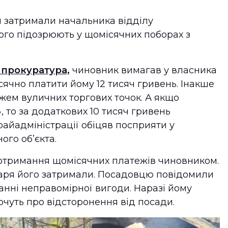
я затримали начальника відділу
Його підозрюють у щомісячних поборах з
 прокуратура,
чиновник вимагав у власника
сячно платити йому 12 тисяч гривень. Інакше
ем вуличних торгових точок. А якщо
 то за додаткових 10 тисяч гривень
райадміністрації обіцяв посприяти у
ого об’єкта.
в отримання щомісячних платежів чиновником.
баря його затримали. Посадовцю повідомили
анні неправомірної вигоди. Наразі йому
очуть про відсторонення від посади.