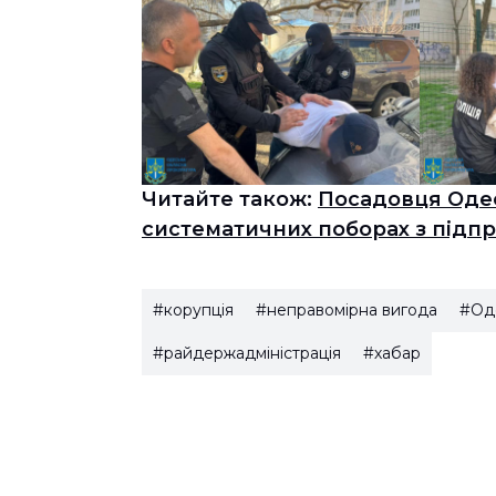
Читайте також:
Посадовця Одес
систематичних поборах з підп
#корупція
#неправомірна вигода
#Од
#райдержадміністрація
#хабар