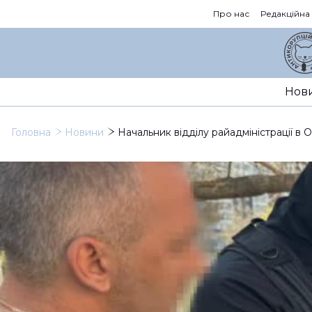
Про нас
Редакційна
Нов
Головна
Новини
Начальник відділу райадміністрації в