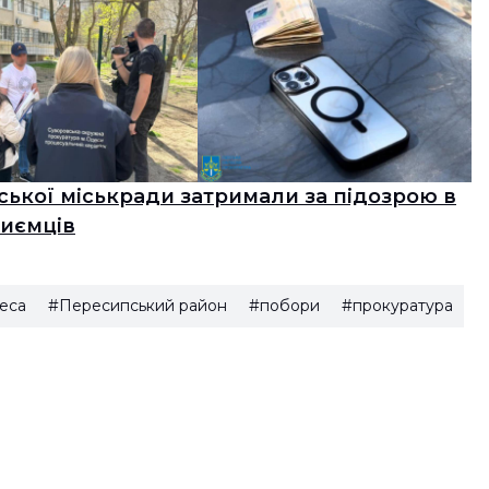
ької міськради затримали за підозрою в
риємців
еса
#Пересипський район
#побори
#прокуратура