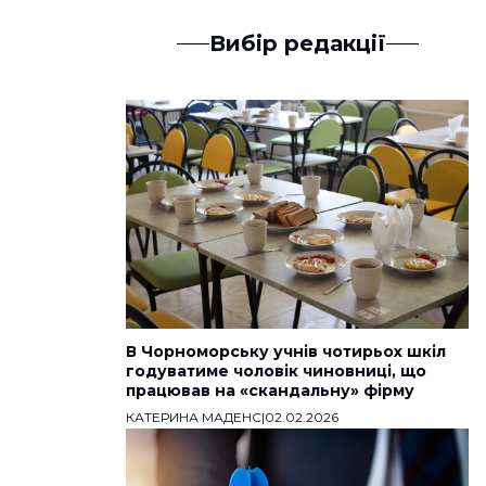
Вибір редакції
В Чорноморську учнів чотирьох шкіл
годуватиме чоловік чиновниці, що
працював на «скандальну» фірму
КАТЕРИНА МАДЕНС
|
02.02.2026