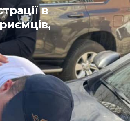
трації в
риємців,