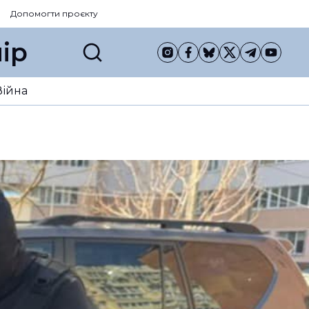
Допомогти проєкту
ір
Війна