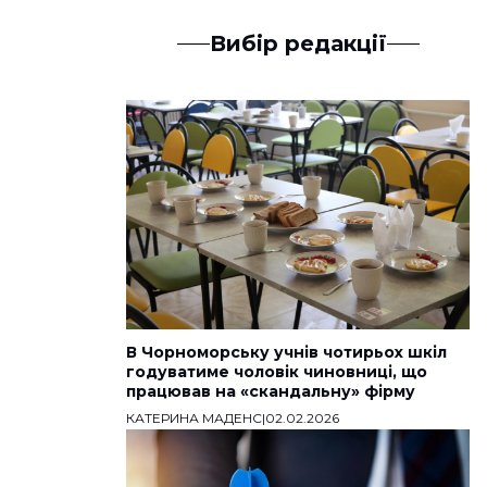
Вибір редакції
В Чорноморську учнів чотирьох шкіл
годуватиме чоловік чиновниці, що
працював на «скандальну» фірму
КАТЕРИНА МАДЕНС
|
02.02.2026