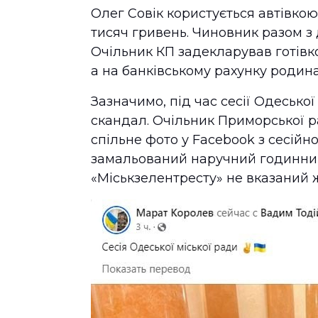
Олег Совік користується автівкою 
тисяч гривень. Чиновник разом 
Очільник КП задекларував готівко
а на банківському рахунку родина
Зазначимо, під час сесії Одеської
скандал. Очільник Приморської р
спільне фото у Facebook з сесійно
замальований наручний годинник.
«Міськзелентресту» не вказаний 