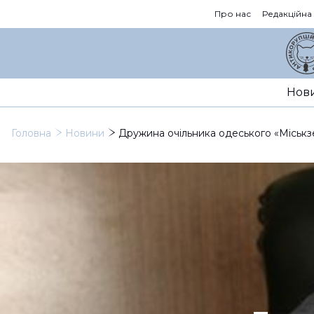
Про нас
Редакційна
Нов
Головна
Новини
Дружина очільника одеського «Міськз