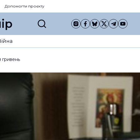
Допомогти проєкту
ір
Війна
и гривень