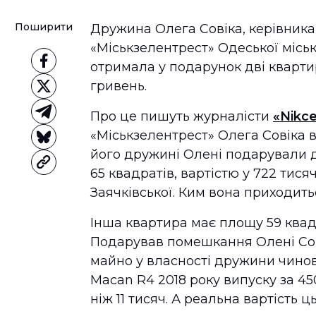
Поширити
Дружина Олега Совіка, керівник
«Міськзелентрест» Одеської міськ
отримала у подарунок дві кварти
гривень.
Про це пишуть журналісти
«Nikc
«Міськзелентрест» Олега Совіка в
його дружині Олені подарували д
65 квадратів, вартістю у 722 тися
Заячківської. Ким вона приходить
Інша квартира має площу 59 квадр
Подарував помешкання Олені Сові
майно у власності дружини чинов
Macan R4 2018 року випуску за 45
ніж 11 тисяч. А реальна вартість 