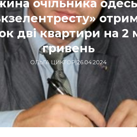
жина очільника одесь
ькзелентресту» отрим
к дві квартири на 2
гривень
ОЛЬГА ЦИКТОР
|
26.04.2024