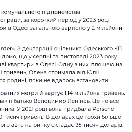
а комунального підприємства
ої ради, за короткий період у 2023 році
ри в Одесі загальною вартістю у 2 мільйони
enter»
. З декларації очільника Одеського КП
ідомо, що у серпні та листопаді 2023 року
ві квартири в Одесі. Одну з них, площею на
чі гривень, Олена отримала від Юлії
ся родині, поки не вдалось встановити.
атних метри й вартує 1,14 мільйона гривень.
к її батько Володимир Ленінов. Це не все
ника. У 2021 році вона придбала Porsche
0 тисяч гривень. В доларах це трохи більше
цього авто на ринку складає 35 тисяч доларів.