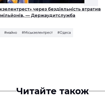
кзелентрест» через бездіяльність втратив
0 мільйонів, — Держаудитслужба
#майно
#Міськзелентрест
#Одеса
Читайте також