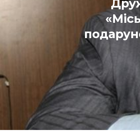
Дру
«Міс
подаруно