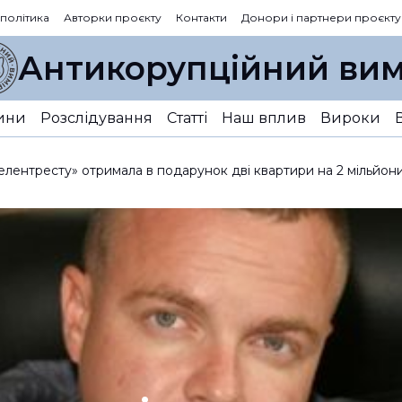
 політика
Авторки проєкту
Контакти
Донори і партнери проєкту
Антикорупційний вим
ини
Розслідування
Статті
Наш вплив
Вироки
елентресту» отримала в подарунок дві квартири на 2 мільйон