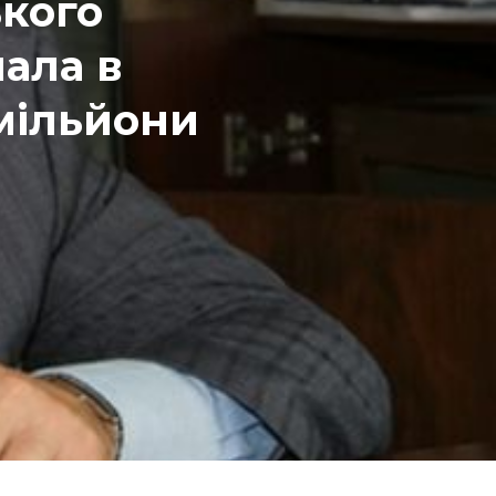
кого
ала в
 мільйони