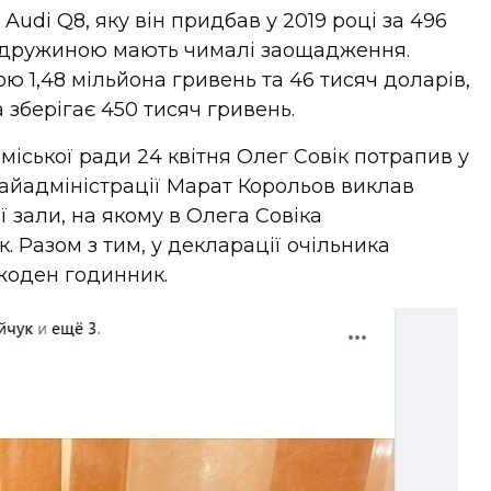
Audi Q8, яку він придбав у 2019 році за 496
з дружиною мають чималі заощадження.
ю 1,48 мільйона гривень та 46 тисяч доларів,
 зберігає 450 тисяч гривень.
 міської ради 24 квітня Олег Совік потрапив у
айадміністрації Марат Корольов виклав
ї зали, на якому в Олега Совіка
 Разом з тим, у декларації очільника
жоден годинник.