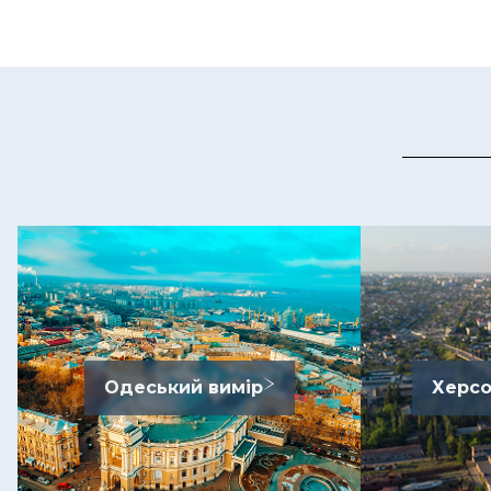
Одеський вимір
Херсо