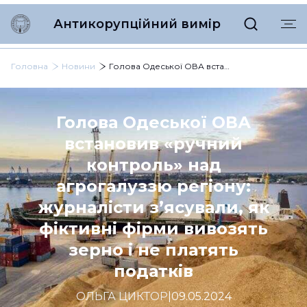
Антикорупційний вимір
Головна
Новини
Голова Одеської ОВА встановив «ручний контроль» над агрогалуззю регіону: журналісти з’ясували, як фіктивні фірми вивозять зерно і не платять податків
Голова Одеської ОВА
встановив «ручний
контроль» над
агрогалуззю регіону:
журналісти з’ясували, як
фіктивні фірми вивозять
зерно і не платять
податків
ОЛЬГА ЦИКТОР
|
09.05.2024