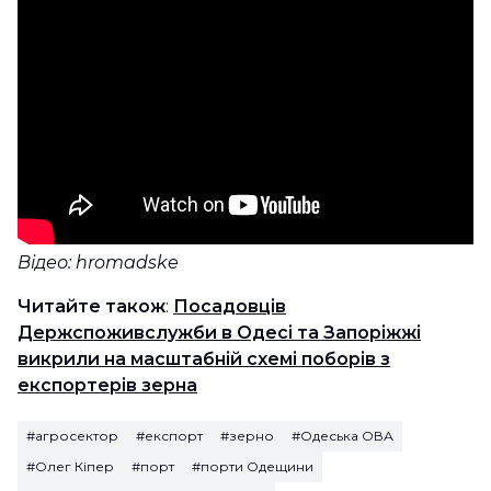
Відео: hromadske
Читайте також
:
Посадовців
Держспоживслужби в Одесі та Запоріжжі
викрили на масштабній схемі поборів з
експортерів зерна
#агросектор
#експорт
#зерно
#Одеська ОВА
#Олег Кіпер
#порт
#порти Одещини