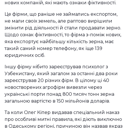
нових компаній, які мають ознаки фіктивності.
Це фірми, що раніше не займались експортом,
не мали своїх земель, але раптово вирішили
змінити рід діяльності й стали продавати зерно.
Щодо ознак фіктивності, то фірма з-поміж нових,
яка експортує найбільшу кількість зерна, має
такий самий номер телефону, як іще 139
юридичних осіб.
Іншу фірму нібито зареєстрував психолог з
Узбекистану, який загалом за останні два роки
зареєстрував 20 різних фірм. В цілому ці 40
новостворених агрофірм вивезли через
українські порти понад 800 тисяч тонн зерна
загальною вартістю в 150 мільйонів доларів.
Та коли Олег Кіпер видавав спеціальний наказ
про особливі митні правила, які діють виключно
в Одеському регіоні, причиною він назвав якраз