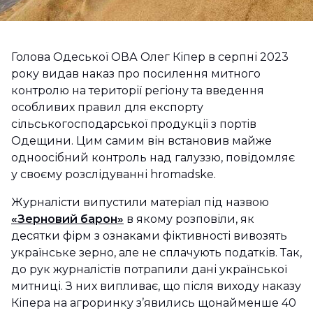
Голова Одеської ОВА Олег Кіпер в серпні 2023
року видав наказ про посилення митного
контролю на території регіону та введення
особливих правил для експорту
сільськогосподарської продукції з портів
Одещини. Цим самим він встановив майже
одноосібний контроль над галуззю, повідомляє
у своєму розслідуванні hromadske.
Журналісти випустили матеріал під назвою
«Зерновий барон»
в якому розповіли, як
десятки фірм з ознаками фіктивності вивозять
українське зерно, але не сплачують податків. Так,
до рук журналістів потрапили дані української
митниці. З них випливає, що після виходу наказу
Кіпера на агроринку з’явились щонайменше 40