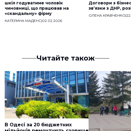
шкіл годуватиме чоловік
Договори з бізне
чиновниці, що працював на
звʼязки з ДНР, ро
«скандальну» фірму
ОЛЕНА КРАВЧЕНКО
|
22
КАТЕРИНА МАДЕНС
|
02.02.2026
Читайте також
В Одесі за 20 бюджетних
мільйонів ремонтують сховище