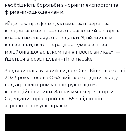
необхідність боротьби з чорним експортом та
фірмами-одноденками.
«Йдеться про фірми, які вивозять зерно за
кордон, але не повертають валютний виторг в
країну і не сплачують податки. Здійснивши
кілька швидких операції на суму в кілька
мільйонів доларів, компанія просто зникає», —
йдеться в розслідуванні hromadske.
Завдяки наказу, який видав Олег Кіпер в серпні
2023 року, голова ОВА зміг зосередити владу
над агросектором у своїх руках, що має
корупційні ризики. Зазначимо, через порти
Одещини торік пройшло 85% відсотків
агроекспорту усієї країни.