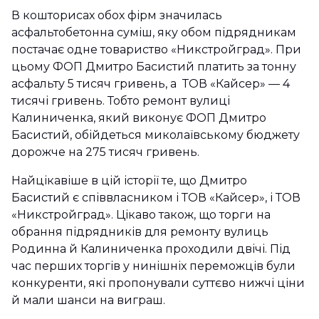
В кошторисах обох фірм значилась
асфальтобетонна суміш, яку обом підрядникам
постачає одне товариство «Никстройград». При
цьому ФОП Дмитро Басистий платить за тонну
асфальту 5 тисяч гривень, а ТОВ «Кайсер» — 4
тисячі гривень. Тобто ремонт вулиці
Калиниченка, який виконує ФОП Дмитро
Басистий, обійдеться миколаївському бюджету
дорожче на 275 тисяч гривень.
Найцікавіше в цій історії те, що Дмитро
Басистий є співвласником і ТОВ «Кайсер», і ТОВ
«Никстройград». Цікаво також, що торги на
обрання підрядників для ремонту вулиць
Родинна й Калиниченка проходили двічі. Під
час перших торгів у нинішніх переможців були
конкуренти, які пропонували суттєво нижчі ціни
й мали шанси на виграш.