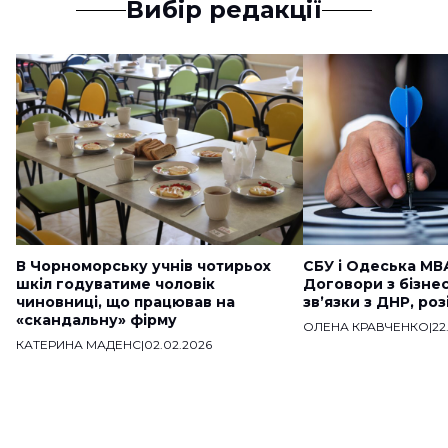
Вибір редакції
В Чорноморську учнів чотирьох
СБУ і Одеська МВ
шкіл годуватиме чоловік
Договори з бізне
чиновниці, що працював на
звʼязки з ДНР, ро
«скандальну» фірму
ОЛЕНА КРАВЧЕНКО
|
22
КАТЕРИНА МАДЕНС
|
02.02.2026