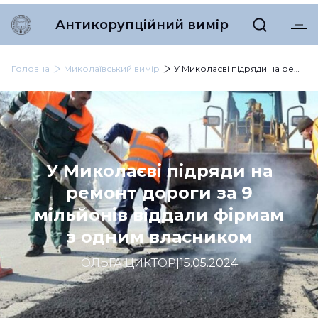
Антикорупційний вимір
Головна
Миколаївський вимір
У Миколаєві підряди на ремонт дороги за 9 мільйонів віддали фірмам з одним власником
У Миколаєві підряди на
ремонт дороги за 9
мільйонів віддали фірмам
з одним власником
ОЛЬГА ЦИКТОР
|
15.05.2024