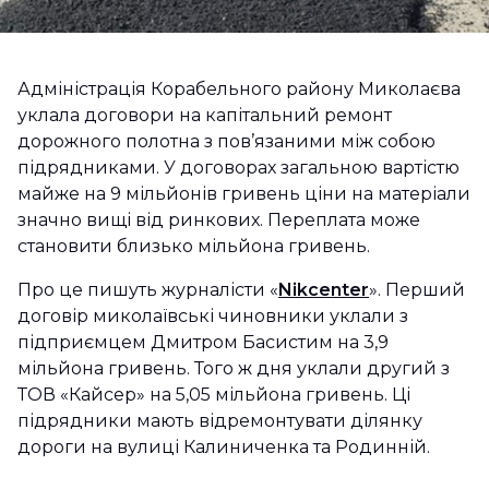
Адміністрація Корабельного району Миколаєва
уклала договори на капітальний ремонт
дорожного полотна з пов’язаними між собою
підрядниками. У договорах загальною вартістю
майже на 9 мільйонів гривень ціни на матеріали
значно вищі від ринкових. Переплата може
становити близько мільйона гривень.
Про це пишуть журналісти «
Nikcenter
». Перший
договір миколаївські чиновники уклали з
підприємцем Дмитром Басистим на 3,9
мільйона гривень. Того ж дня уклали другий з
ТОВ «Кайсер» на 5,05 мільйона гривень. Ці
підрядники мають відремонтувати ділянку
дороги на вулиці Калиниченка та Родинній.