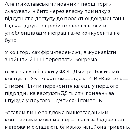
Але миколаївські чиновники перші торги
скасували нібито через власну помилку з
відсутністю доступу до проєктної документації.
Під час другої спроби провести торги в
улюбленців адміністрації вже конкурентів не
було.
У кошторисах фірм-переможців журналісти
знайшли й інші переплати. Зокрема
важкі чавунні люки у ФОП Дмитро Басистий
коштують 6,5 тисячі гривень, а у ТОВ «Кайсер» —
5 тисяч. Плити перекриття кілець у першого
підрядника вартують 3,5 тисячі гривень за
штуку, а у другого – 2,9 тисячі гривень.
Загалом лише за двома вищезгаданими
контрактами можливі переплати за будівельні
матеріали складають близько мільйона гривень.