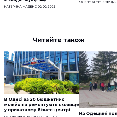
«скандальну» фірму
ОЛЕНА КРАВЧЕНКО
|
22
КАТЕРИНА МАДЕНС
|
02.02.2026
Читайте також
В Одесі за 20 бюджетних
мільйонів ремонтують сховище
у приватному бізнес-центрі
На Одещині пол
ОЛЕНА ЧЕРНИШОВА
|
07.08.2026