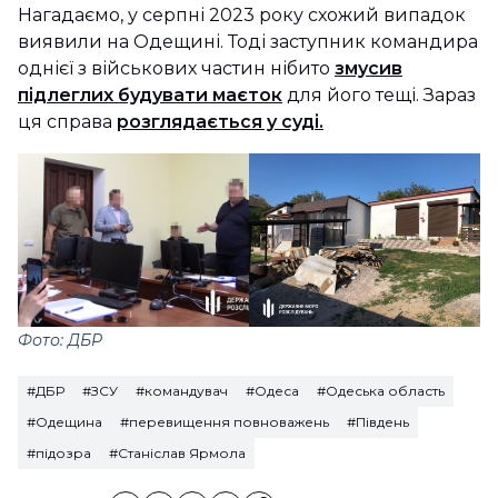
Нагадаємо, у серпні 2023 року схожий випадок
виявили на Одещині. Тоді заступник командира
однієї з військових частин нібито
змусив
підлеглих будувати маєток
для його тещі. Зараз
ця справа
розглядається у суді.
Фото: ДБР
#ДБР
#ЗСУ
#командувач
#Одеса
#Одеська область
#Одещина
#перевищення повноважень
#Південь
#підозра
#Станіслав Ярмола