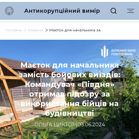
Антикорупційний вимір
Головна
Новини
Маєток для начальника замість бойових виїздів: Командувач «Півдня» отримав підозру за використання бійців на будівництві
Маєток для начальника
замість бойових виїздів:
Командувач «Півдня»
отримав підозру за
використання бійців на
будівництві
ОЛЬГА ЦИКТОР
|
03.06.2024