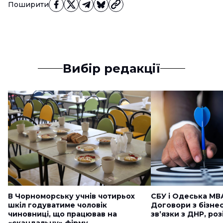
Поширити
Вибір редакції
В Чорноморську учнів чотирьох
СБУ і Одеська МВ
шкіл годуватиме чоловік
Договори з бізне
чиновниці, що працював на
звʼязки з ДНР, ро