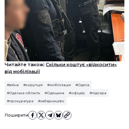
Читайте також:
Скільки коштує «відкосити»
від мобілізації
#війна
#корупція
#мобілізація
#Одеса
#Одеська область
#Одещина
#офіцер
#підозра
#прокуратура
#хабарництво
Поширити