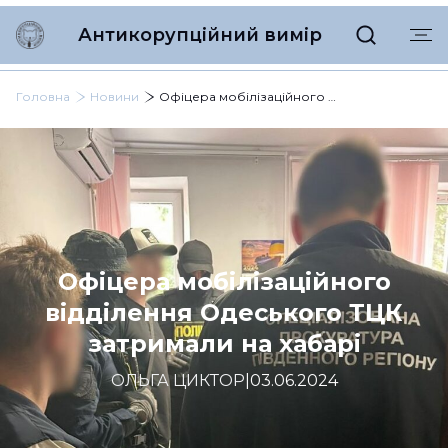
Антикорупційний вимір
Головна
Новини
Офіцера мобілізаційного відділення Одеського ТЦК затримали на хабарі
Офіцера мобілізаційного
відділення Одеського ТЦК
затримали на хабарі
ОЛЬГА ЦИКТОР
|
03.06.2024