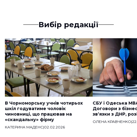
Вибір редакції
В Чорноморську учнів чотирьох
СБУ і Одеська МВ
шкіл годуватиме чоловік
Договори з бізне
чиновниці, що працював на
звʼязки з ДНР, ро
«скандальну» фірму
ОЛЕНА КРАВЧЕНКО
|
22
КАТЕРИНА МАДЕНС
|
02.02.2026