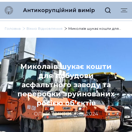
Антикорупційний вимір
Головна
Вікно Відновлення
Миколаїв шукає кошти для побудови асфальтного заводу та переробки зруйнованих росією об’єктів
Миколаїв шукає кошти
для побудови
асфальтного заводу та
переробки зруйнованих
росією об’єктів
ОЛЬГА ЦИКТОР
|
11.06.2024