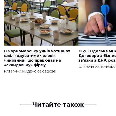
В Чорноморську учнів чотирьох
СБУ і Одеська МВ
шкіл годуватиме чоловік
Договори з бізне
чиновниці, що працював на
звʼязки з ДНР, ро
«скандальну» фірму
ОЛЕНА КРАВЧЕНКО
|
22
КАТЕРИНА МАДЕНС
|
02.02.2026
Читайте також