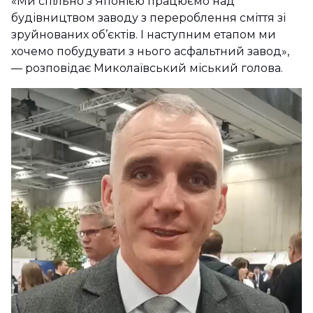
«Ми спільно з Японією працюємо над
будівництвом заводу з перероблення сміття зі
зруйнованих об’єктів. І наступним етапом ми
хочемо побудувати з нього асфальтний завод»,
— розповідає Миколаївський міський голова.