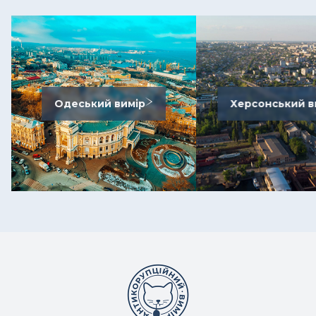
Одеський вимір
Херсонський в