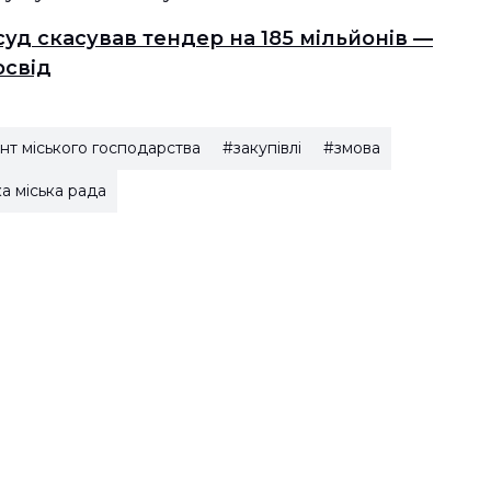
уд скасував тендер на 185 мільйонів —
освід
т міського господарства
#закупівлі
#змова
а міська рада