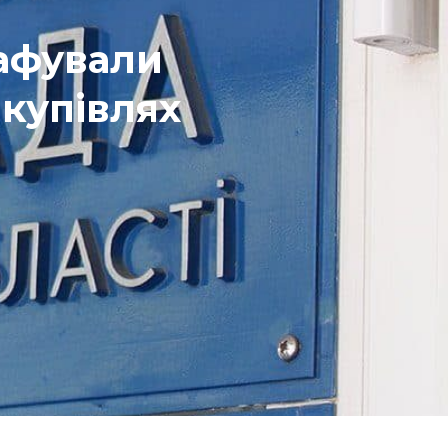
рафували
акупівлях