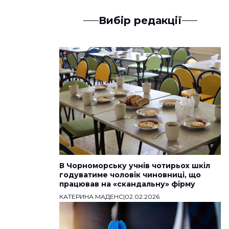
Вибір редакції
В Чорноморську учнів чотирьох шкіл
годуватиме чоловік чиновниці, що
працював на «скандальну» фірму
КАТЕРИНА МАДЕНС
|
02.02.2026