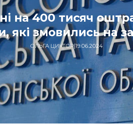
ні на 400 тисяч ошт
и, які змовились на з
ОЛЬГА ЦИКТОР
|
19.06.2024