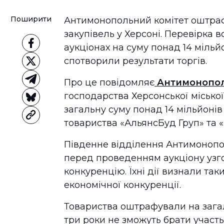
Поширити
Антимонопольний комітет оштраф
закупівель у Херсоні. Перевірка в
аукціонах на суму понад 14 мільй
спотворили результати торгів.
Про це повідомляє
Антимонопол
господарства Херсонської міської 
загальну суму понад 14 мільйонів
товариства «АльянсБуд Груп» та 
Південне відділення Антимонопол
перед проведенням аукціону узг
конкуренцію. Їхні дії визнали та
економічної конкуренції.
Товариства оштрафували на загал
три роки не зможуть брати участь