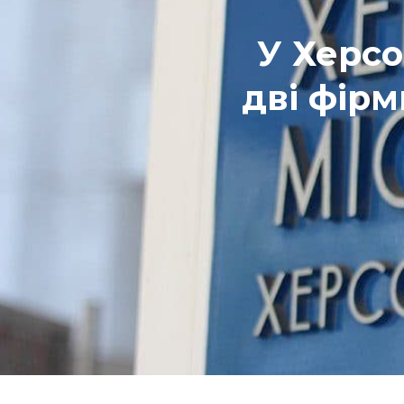
У Херсо
дві фірм