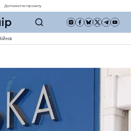
Допомогти проєкту
ір
Війна