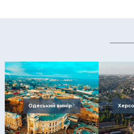
Одеський вимір
Херсо