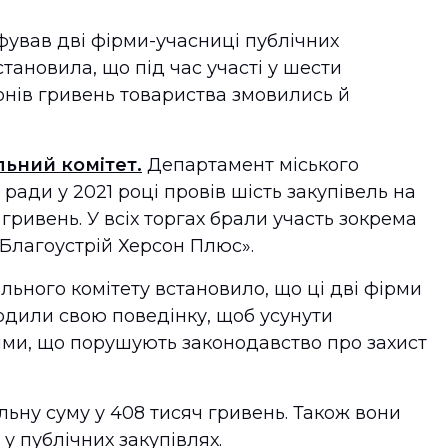
ував дві фірми-учасниці публічних
становила, що під час участі у шести
онів гривень товариства змовились й
ьний комітет.
Департамент міського
ради у 2021 році провів шість закупівель на
 гривень. У всіх торгах брали участь зокрема
«Благоустрій Херсон Плюс».
ьного комітету встановило, що ці дві фірми
одили свою поведінку, щоб усунути
кими, що порушують законодавство про захист
ьну суму у 408 тисяч гривень. Також вони
 у публічних закупівлях.