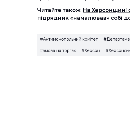
Читайте також
:
На Херсонщині с
підрядник «намалював» собі д
#Антимонопольний комітет
#Департамен
#змова на торгах
#Херсон
#Херсонськ