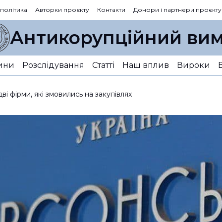
 політика
Авторки проєкту
Контакти
Донори і партнери проєкту
Антикорупційний вим
ини
Розслідування
Статті
Наш вплив
Вироки
і фірми, які змовились на закупівлях