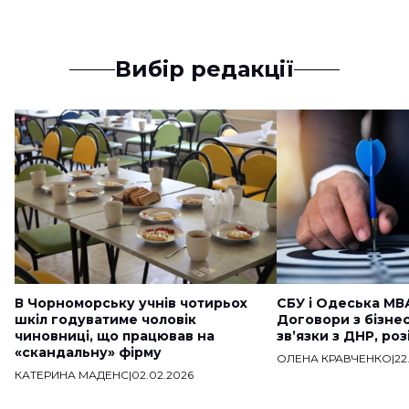
Вибір редакції
В Чорноморську учнів чотирьох
СБУ і Одеська МВ
шкіл годуватиме чоловік
Договори з бізне
чиновниці, що працював на
звʼязки з ДНР, ро
«скандальну» фірму
ОЛЕНА КРАВЧЕНКО
|
22
КАТЕРИНА МАДЕНС
|
02.02.2026