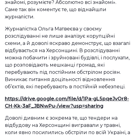
знайомі, розумієте? Абсолютно всі знайомі».
Саме так він коментує те, що віднайшли
журналісти.
Журналістка Ольга Матвеєва у своєму
розслідуванні не лише аналізує корупційні
схеми, а й доволі яскраво демонструє, що взагалі
відбувається на Херсонщині. В розслідуванні
можна побачити і зруйновані будівлі, і послухати,
що розповідають мешканці громад, які
перебувають під постійним обстрілом росіян.
Виникає питання доцільності відновлення
об’єктів, які перебувають в постійній небезпеці.
https://drive.google.com/file/d/1Pa-gL5pqeJvOr8-
CH-Kk-3aF_JBNwPu-/view?usp=sharing
Доволі дивним є зокрема те, що тендери на
відбудову на Херсонщині вигравали у травні,
коли явно посилились обстріли по всій Україні, а