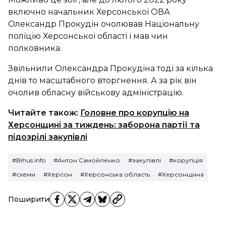
включно начальник Херсонської ОВА
Олександр Прокудін очолював Національну
поліцію Херсонської області і мав чин
полковника.
Звільнили Олександра Прокудіна тоді за кілька
днів то масштабного вторгнення. А за рік він
очолив обласну військову адміністрацію.
Читайте також:
Головне про корупцію на
Херсонщині за тиждень: заборона партії та
підозрілі закупівлі
#Bihus.info
#Антон Самойленко
#закупівлі
#корупція
#схеми
#Херсон
#Херсонська область
#Херсонщина
Поширити