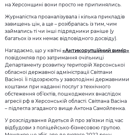
на Херсонщині вони просто не припинялись.
Журналістка проаналізувала і кілька прикладів
завищень цін, а ще – розібралась із тим, чим
займались ті чи інші підрядники раніше (у
багатьох із них немає відповідного досвіду).
Нагадаємо, що у квітні
«Антикорупційний вимір»
повідомляв про затримання очільниці
Департаменту розвитку територій Херсонської
обласної державної адміністрації Світлани
Васіної. Її підозрюють у заволодінні державними
коштами при наданні послуг з технічного
обстеження об’єктів, пошкоджених внаслідок
агресії рф в Херсонській області. Світлана Васіна
– підлегла згаданого вище Антона Самойленка.
У розслідування йдеться й про зв’язки під час
відбудови з поліцейсько-бізнесовою групою.
Можливо це збіг, але до лютого 2022 року