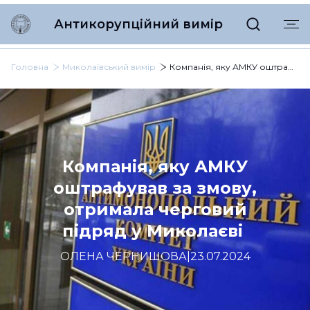
Антикорупційний вимір
Головна
Миколаївський вимір
Компанія, яку АМКУ оштрафував за змову, отримала черговий підряд у Миколаєві
Компанія, яку АМКУ
оштрафував за змову,
отримала черговий
підряд у Миколаєві
ОЛЕНА ЧЕРНИШОВА
|
23.07.2024