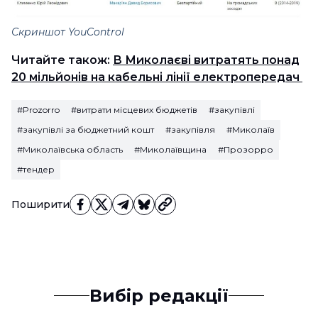
Скриншот YouControl
Читайте також:
В Миколаєві витратять понад
20 мільйонів на кабельні лінії електропередач
#Prozorro
#витрати місцевих бюджетів
#закупівлі
#закупівлі за бюджетний кошт
#закупівля
#Миколаїв
#Миколаївська область
#Миколаївщина
#Прозорро
#тендер
Поширити
Вибір редакції