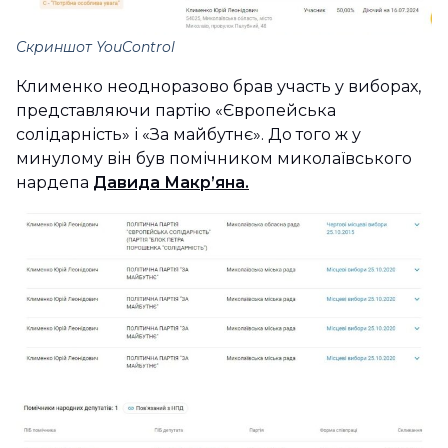
Скриншот YouControl
Клименко неодноразово брав участь у виборах,
представляючи партію «Європейська
солідарність» і «За майбутнє». До того ж у
минулому він був помічником миколаївського
нардепа
Давида Макр’яна.