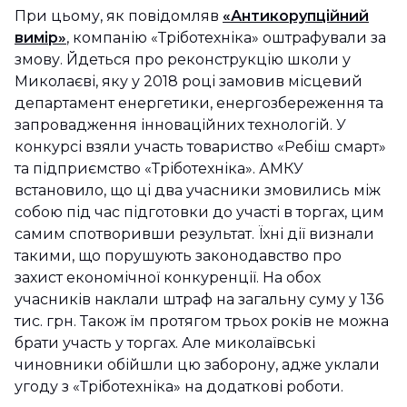
При цьому, як повідомляв
«Антикорупційний
вимір»
, компанію «Тріботехніка» оштрафували за
змову. Йдеться про реконструкцію школи у
Миколаєві, яку у 2018 році замовив місцевий
департамент енергетики, енергозбереження та
запровадження інноваційних технологій. У
конкурсі взяли участь товариство «Ребіш смарт»
та підприємство «Тріботехніка». АМКУ
встановило, що ці два учасники змовились між
собою під час підготовки до участі в торгах, цим
самим спотворивши результат. Їхні дії визнали
такими, що порушують законодавство про
захист економічної конкуренції. На обох
учасників наклали штраф на загальну суму у 136
тис. грн. Також їм протягом трьох років не можна
брати участь у торгах. Але миколаївські
чиновники обійшли цю заборону, адже уклали
угоду з «Тріботехніка» на додаткові роботи.