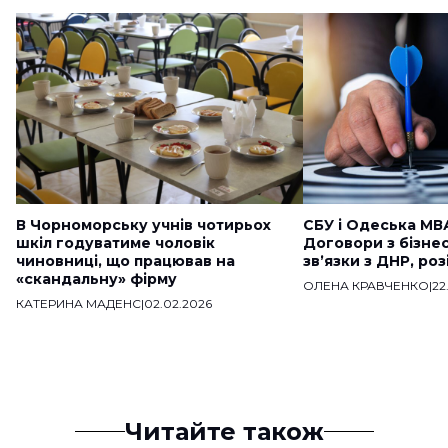
В Чорноморську учнів чотирьох
СБУ і Одеська МВ
шкіл годуватиме чоловік
Договори з бізне
чиновниці, що працював на
звʼязки з ДНР, ро
«скандальну» фірму
ОЛЕНА КРАВЧЕНКО
|
22
КАТЕРИНА МАДЕНС
|
02.02.2026
Читайте також