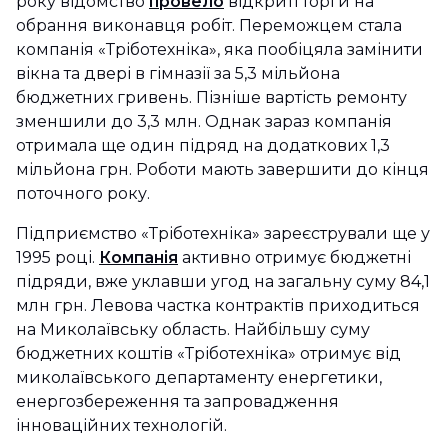
року відомство
провело
відкриті торги на
обрання виконавця робіт. Переможцем стала
компанія «Тріботехніка», яка пообіцяла замінити
вікна та двері в гімназії за 5,3 мільйона
бюджетних гривень. Пізніше вартість ремонту
зменшили до 3,3 млн. Однак зараз компанія
отримала ще один підряд на додаткових 1,3
мільйона грн. Роботи мають завершити до кінця
поточного року.
Підприємство «Тріботехніка» зареєстрували ще у
1995 році.
Компанія
активно отримує бюджетні
підряди, вже уклавши угод на загальну суму 84,1
млн грн. Левова частка контрактів приходиться
на Миколаївську область. Найбільшу суму
бюджетних коштів «Тріботехніка» отримує від
миколаївського департаменту енергетики,
енергозбереження та запровадження
інноваційних технологій.