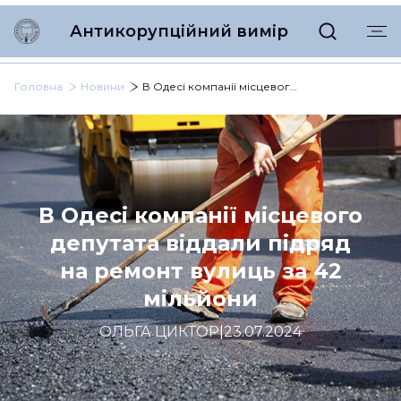
Антикорупційний вимір
Головна
Новини
В Одесі компанії місцевого депутата віддали підряд на ремонт вулиць за 42 мільйони
В Одесі компанії місцевого
депутата віддали підряд
на ремонт вулиць за 42
мільйони
ОЛЬГА ЦИКТОР
|
23.07.2024