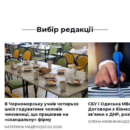
Вибір редакції
В Чорноморську учнів чотирьох
СБУ і Одеська МВ
шкіл годуватиме чоловік
Договори з бізне
чиновниці, що працював на
звʼязки з ДНР, ро
«скандальну» фірму
ОЛЕНА КРАВЧЕНКО
|
22
КАТЕРИНА МАДЕНС
|
02.02.2026