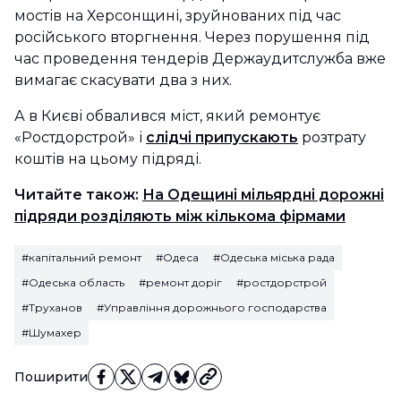
мостів на Херсонщині, зруйнованих під час
російського вторгнення. Через порушення під
час проведення тендерів Держаудитслужба вже
вимагає скасувати два з них.
А в Києві обвалився міст, який ремонтує
«Ростдорстрой» і
слідчі припускають
розтрату
коштів на цьому підряді.
Читайте також:
На Одещині мільярдні дорожні
підряди розділяють між кількома фірмами
#капітальний ремонт
#Одеса
#Одеська міська рада
#Одеська область
#ремонт доріг
#ростдорстрой
#Труханов
#Управління дорожнього господарства
#Шумахер
Поширити