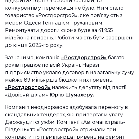
відкритих торгів з особливостями, то
конкурентів у переможця не було. Ним стало
товариство «Ростдорстрой», яке пов’язують з
мером Одеси Геннадієм Трухановим.
Ремонтувати дороги фірма буде за 41,955
мільйона гривень. Роботи мають бути завершені
до кінця 2025-го року.
Зазначимо, компанія
«Ростдорстрой»
багато
років працює по всій Україні. Наразі
підприємство уклало договорів на загальну суму
майже 89 мільярдів бюджетних гривень.
«Ростдорстрой»
належить депутату від партії
«Довіряй ділам»
Юрію Шумахеру.
Компанія неодноразово здобувала перемогу в
скандальних тендерах, які привертали увагу
Держаудитслужби. Компанії «Автомагістраль-
Південь» та «Ростдорстрой» отримали три
контракти по півмільярда гривень на ремонт