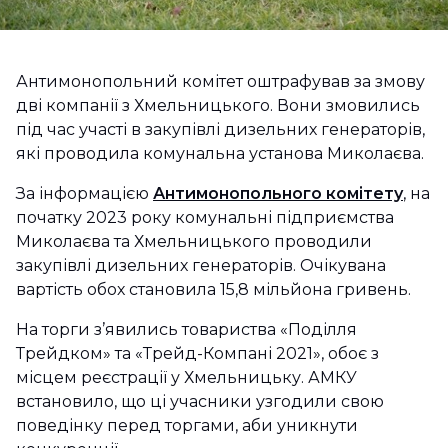
Антимонопольний комітет оштрафував за змову
дві компанії з Хмельницького. Вони змовились
під час участі в закупівлі дизельних генераторів,
які проводила комунальна установа Миколаєва.
За інформацією
Антимонопольного комітету
, на
початку 2023 року комунальні підприємства
Миколаєва та Хмельницького проводили
закупівлі дизельних генераторів. Очікувана
вартість обох становила 15,8 мільйона гривень.
На торги з’явились товариства «Поділля
Трейдком» та «Трейд-Компані 2021», обоє з
місцем реєстрації у Хмельницьку. АМКУ
встановило, що ці учасники узгодили свою
поведінку перед торгами, аби уникнути