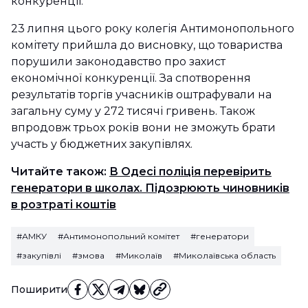
конкуренції.
23 липня цього року колегія Антимонопольного
комітету прийшла до висновку, що товариства
порушили законодавство про захист
економічної конкуренції. За спотворення
результатів торгів учасників оштрафували на
загальну суму у 272 тисячі гривень. Також
впродовж трьох років вони не зможуть брати
участь у бюджетних закупівлях.
Читайте також:
В Одесі поліція перевірить
генератори в школах. Підозрюють чиновників
в розтраті коштів
#АМКУ
#Антимонопольний комітет
#генератори
#закупівлі
#змова
#Миколаїв
#Миколаївська область
Поширити