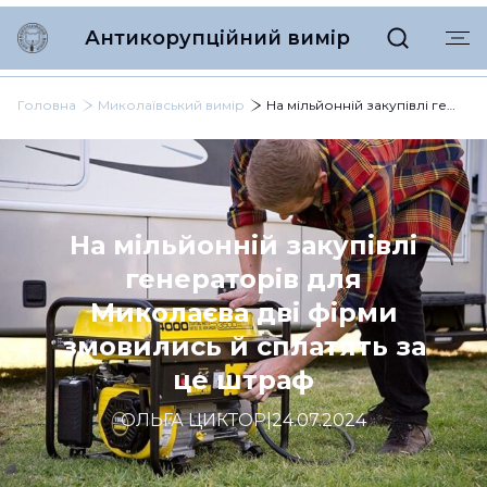
Антикорупційний вимір
Головна
Миколаївський вимір
На мільйонній закупівлі генераторів для Миколаєва дві фірми змовились й сплатять за це штраф
На мільйонній закупівлі
генераторів для
Миколаєва дві фірми
змовились й сплатять за
це штраф
ОЛЬГА ЦИКТОР
|
24.07.2024