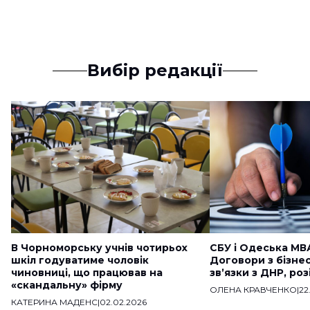
Вибір редакції
В Чорноморську учнів чотирьох
СБУ і Одеська МВ
шкіл годуватиме чоловік
Договори з бізне
чиновниці, що працював на
звʼязки з ДНР, ро
«скандальну» фірму
ОЛЕНА КРАВЧЕНКО
|
22
КАТЕРИНА МАДЕНС
|
02.02.2026