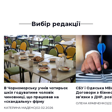
Вибір редакції
В Чорноморську учнів чотирьох
СБУ і Одеська МВ
шкіл годуватиме чоловік
Договори з бізне
чиновниці, що працював на
звʼязки з ДНР, ро
«скандальну» фірму
ОЛЕНА КРАВЧЕНКО
|
22
КАТЕРИНА МАДЕНС
|
02.02.2026