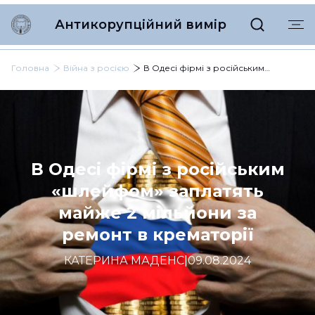
Антикорупційний вимір
Головна
Війна з росією
В Одесі фірмі з російським «шлейфом» заплатять майже 2 мільйони за ремонт в крематорії
В Одесі фірмі з російським
«шлейфом» заплатять
майже 2 мільйони за
ремонт в крематорії
КАТЕРИНА МАДЕНС
|
09.08.2024