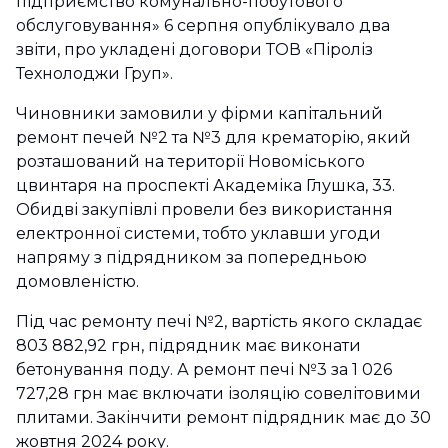
підприємство комунально-побутового
обслуговування» 6 серпня опублікувало два
звіти, про укладені договори ТОВ «Піроліз
Технолоджи Груп».
Чиновники замовили у фірми капітальний
ремонт печей №2 та №3 для крематорію, який
розташований на території Новоміського
цвинтаря на проспекті Академіка Глушка, 33.
Обидві закупівлі провели без використання
електронної системи, тобто уклавши угоди
напряму з підрядником за попередньою
домовленістю.
Під час ремонту печі №2, вартість якого складає
803 882,92 грн, підрядник має виконати
бетонування поду. А ремонт печі №3 за 1 026
727,28 грн має включати ізоляцію совелітовими
плитами. Закінчити ремонт підрядник має до 30
жовтня 2024 року.