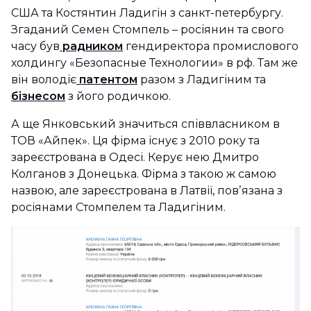
США та Костянтин Ладигін з санкт-петербургу.
Згаданий Семен Стомпель – росіянин та свого
часу був
радником
гендиректора промислового
холдингу «Безопасные Технологии» в рф. Там же
він володіє
патентом
разом з Ладигіним та
бізнесом
з його родичкою.
А ще Янковський значиться співвласником в
ТОВ «Айпек». Ця фірма існує з 2010 року та
зареєстрована в Одесі. Керує нею Дмитро
Колганов з Донецька. Фірма з такою ж самою
назвою, але зареєстрована в Латвії, повʼязана з
росіянами Стомпелем та Ладигіним.