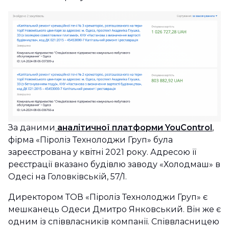
За даними
аналітичної платформи YouControl
,
фірма «Піроліз Технолоджи Груп» була
зареєстрована у квітні 2021 року. Адресою її
реєстрації вказано будівлю заводу «Холодмаш» в
Одесі на Головківській, 57/1.
Директором ТОВ «Піроліз Технолоджи Груп» є
мешканець Одеси Дмитро Янковський. Він же є
одним із співвласників компанії. Співвласницею