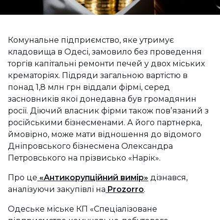
Комунальне підприємство, яке утримує
кладовища в Одесі, замовило без проведення
торгів капітальні ремонти печей у двох міських
крематоріях. Підряди загальною вартістю в
понад 1,8 млн грн віддали фірмі, серед
засновників якої донедавна був громадянин
росії. Діючий власник фірми також повʼязаний з
російськими бізнесменами. А його партнерка,
ймовірно, може мати відношення до відомого
Дніпровського бізнесмена Олександра
Петровського на прізвисько «Нарік».
Про це
«Антикорупційний вимір»
дізнався,
аналізуючи закупівлі на
Prozorro
.
Одеське міське КП «Спеціалізоване