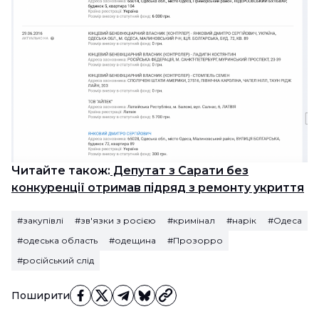
Читайте також:
Депутат з Сарати без
конкуренції отримав підряд з ремонту укриття
#закупівлі
#зв'язки з росією
#кримінал
#нарік
#Одеса
#одеська область
#одещина
#Прозорро
#російський слід
Поширити