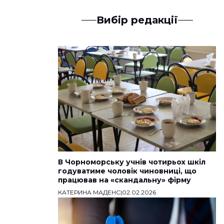
Вибір редакції
В Чорноморську учнів чотирьох шкіл
годуватиме чоловік чиновниці, що
працював на «скандальну» фірму
КАТЕРИНА МАДЕНС
|
02.02.2026