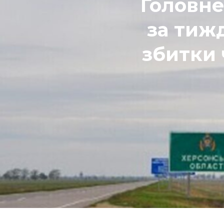
Головне
за тижд
збитки 