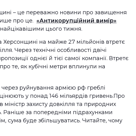
щині – це переважно новини про завищення
 лише про це.
«Антикорупційний вимір»
и найцікавішими цього тижня.
 Херсонщині на майже 27 мільйонів втретє
лля. Через технічні особливості двічі
опозиції однієї й тієї самої компанії. Втретє
про те, як кубічні метри вплинули на
и через руйнування армією рф греблі
оцінюють у понад 146 мільярдів гривень.Про
в міністр захисту довкілля та природних
ь. Раніше за попередніми підрахунками
ім, сума буде збільшуватись. Читайте, чому