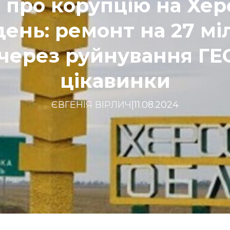
 про корупцію на Хе
ень: ремонт на 27 мі
через руйнування ГЕС
цікавинки
ЄВГЕНІЯ ВІРЛИЧ
|
11.08.2024