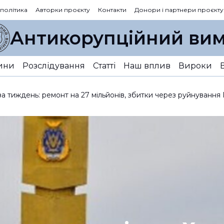
 політика
Авторки проєкту
Контакти
Донори і партнери проєкту
Антикорупційний вим
ини
Розслідування
Статті
Наш вплив
Вироки
а тиждень: ремонт на 27 мільйонів, збитки через руйнування Г