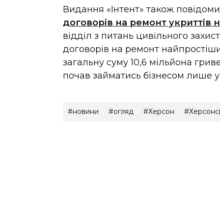
Видання «Інтент» також повідом
договорів на ремонт укриттів н
відділ з питань цивільного захис
договорів на ремонт найпростіши
загальну суму 10,6 мільйона грив
почав займатись бізнесом лише у 
#новини
#огляд
#Херсон
#Херсонс