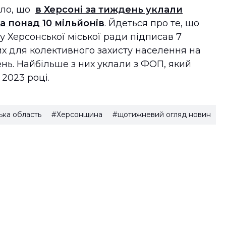
ило, що
в Херсоні за тиждень уклали
а понад 10 мільйонів
. Йдеться про те, що
ту Херсонської міської ради підписав 7
х для колективного захисту населення на
ень. Найбільше з них уклали з ФОП, який
2023 році.
ька область
#Херсонщина
#щотижневий огляд новин