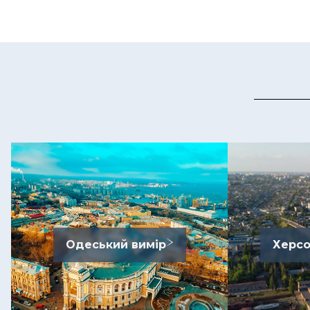
Одеський вимір
Херсо