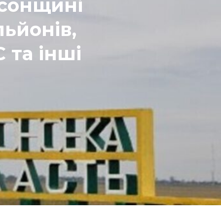
рсонщині
льйонів,
 та інші