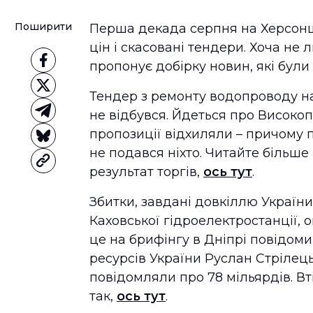
Поширити
Перша декада серпня на Херсон
цін і скасовані тендери. Хоча не
пропонує добірку новин, які бул
Тендер з ремонту водопроводу на
не відбувся. Йдеться про Високопі
пропозиції відхиляли – причому пр
не подався ніхто. Читайте більше 
результат торгів,
ось тут
.
Збитки, завдані довкіллю Україн
Каховської гідроелектростанції, 
це на брифінгу в Дніпрі повідоми
ресурсів України Руслан Стрілец
повідомляли про 78 мільярдів. Вт
так,
ось тут
.