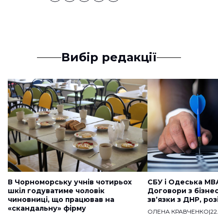
Вибір редакції
В Чорноморську учнів чотирьох
СБУ і Одеська МВ
шкіл годуватиме чоловік
Договори з бізне
чиновниці, що працював на
звʼязки з ДНР, ро
«скандальну» фірму
ОЛЕНА КРАВЧЕНКО
|
22