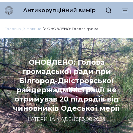
Антикорупційний вимір
Головна
Новини
ОНОВЛЕНО: Голова громадської ради при Білгород-Дністровської райдержадміністрації не отримував 20 підрядів від чиновників Одеської мерії
ОНОВЛЕНО: Голова
громадської ради при
Білгород-Дністровської
райдержадміністрації не
отримував 20 підрядів від
чиновників Одеської мерії
КАТЕРИНА МАДЕНС
|
13.08.2024