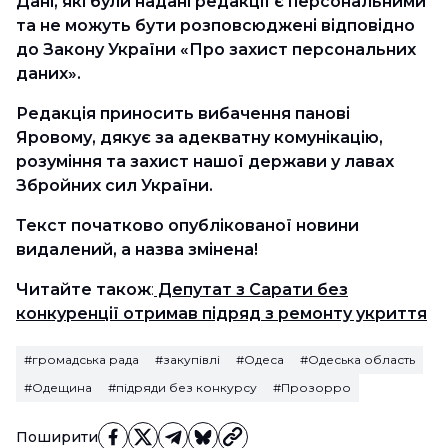
Дані, які були надані редакції є персональними
та не можуть бути розповсюджені відповідно
до Закону України «Про захист персональних
даних».
Редакція приносить вибачення панові
Яровому, дякує за адекватну комунікацію,
розуміння та захист нашої держави у лавах
Збройних сил України.
Текст початково опублікованої новини
видалений, а назва змінена!
Читайте також
:
Депутат з Сарати без
конкуренції отримав підряд з ремонту укриття
#громадська рада
#закупівлі
#Одеса
#Одеська область
#Одещина
#підряди без конкурсу
#Прозорро
Поширити