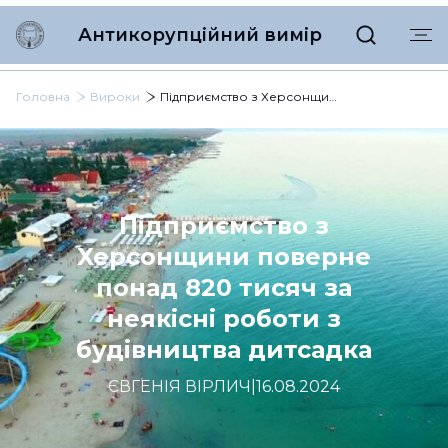
Антикорупційний вимір
Головна
Вироки
Підприємство з Херсонщини поверне понад 820 тисяч за неякісні роботи з будівництва дитсадка
Підприємство з
Херсонщини поверне
понад 820 тисяч за
неякісні роботи з
будівництва дитсадка
ЄВГЕНІЯ ВІРЛИЧ
|
16.08.2024