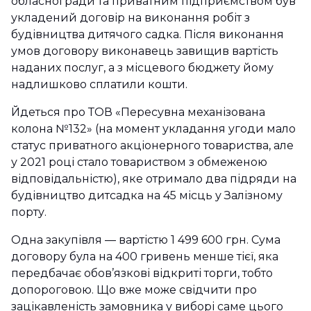
обласної ради та приватним підприємством був
укладений договір на виконання робіт з
будівництва дитячого садка. Після виконання
умов договору виконавець завищив вартість
наданих послуг, а з місцевого бюджету йому
надлишково сплатили кошти.
Йдеться про ТОВ «Пересувна механізована
колона №132» (на момент укладання угоди мало
статус приватного акціонерного товариства, але
у 2021 році стало товариством з обмеженою
відповідальністю), яке отримало два підряди на
будівництво дитсадка на 45 місць у Залізному
порту.
Одна закупівля — вартістю 1 499 600 грн. Сума
договору була на 400 гривень менше тієї, яка
передбачає обов’язкові відкриті торги, тобто
допороговою. Що вже може свідчити про
зацікавленість замовника у виборі саме цього