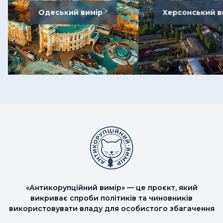
Одеський вимір
Херсонський в
«Антикорупційний вимір» — це проєкт, який
викриває спроби політиків та чиновників
використовувати владу для особистого збагачення