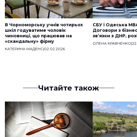
В Чорноморську учнів чотирьох
СБУ і Одеська МВ
шкіл годуватиме чоловік
Договори з бізне
чиновниці, що працював на
звʼязки з ДНР, ро
«скандальну» фірму
ОЛЕНА КРАВЧЕНКО
|
22
КАТЕРИНА МАДЕНС
|
02.02.2026
Читайте також