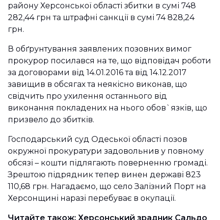
району Херсонської області збитки в сумі 748
282,44 грн та штрафні санкції в сумі 74 828,24
грн.
В обґрунтування заявлених позовних вимог
прокурор посилався на те, що відповідач роботи
за договорами від 14.01.2016 та від 14.12.2017
завищив в обсягах та неякісно виконав, що
свідчить про ухилення останнього від
виконання покладених на нього обов`язків, що
призвело до збитків.
Господарський суд Одеської області позов
окружної прокуратури задовольнив у повному
обсязі – кошти підлягають поверненню громаді.
Зрештою підрядник тепер винен державі 823
110,68 грн. Нагадаємо, що село Залізний Порт на
Херсонщині наразі перебуває в окупації.
Читайте також:
Херсонський зрадник Сальдо