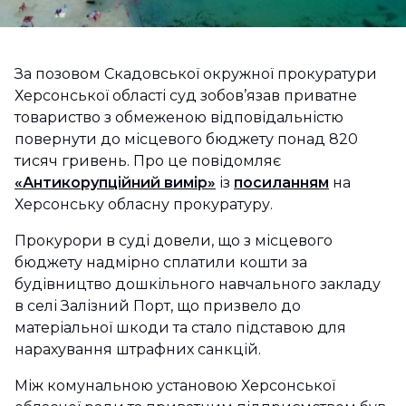
За позовом Скадовської окружної прокуратури
Херсонської області суд зобов’язав приватне
товариство з обмеженою відповідальністю
повернути до місцевого бюджету понад 820
тисяч гривень. Про це повідомляє
«Антикорупційний вимір»
із
посиланням
на
Херсонську обласну прокуратуру.
Прокурори в суді довели, що з місцевого
бюджету надмірно сплатили кошти за
будівництво дошкільного навчального закладу
в селі Залізний Порт, що призвело до
матеріальної шкоди та стало підставою для
нарахування штрафних санкцій.
Між комунальною установою Херсонської