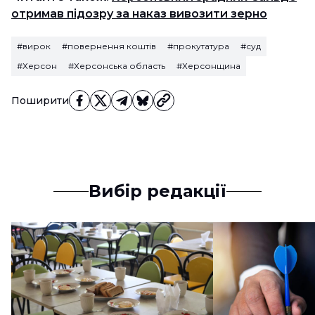
отримав підозру за наказ вивозити зерно
#вирок
#повернення коштів
#прокутатура
#суд
#Херсон
#Херсонська область
#Херсонщина
Поширити
Вибір редакції