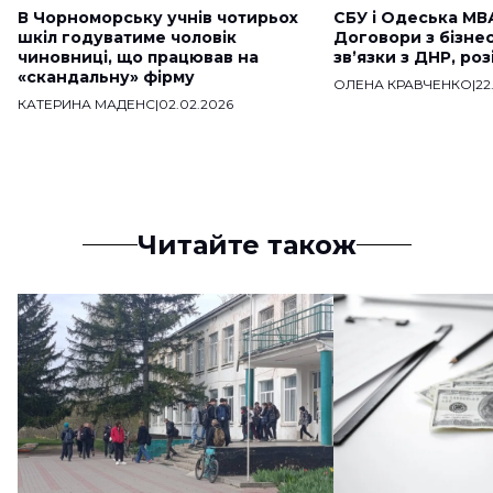
В Чорноморську учнів чотирьох
СБУ і Одеська МВ
шкіл годуватиме чоловік
Договори з бізне
чиновниці, що працював на
звʼязки з ДНР, ро
«скандальну» фірму
ОЛЕНА КРАВЧЕНКО
|
22
КАТЕРИНА МАДЕНС
|
02.02.2026
Читайте також