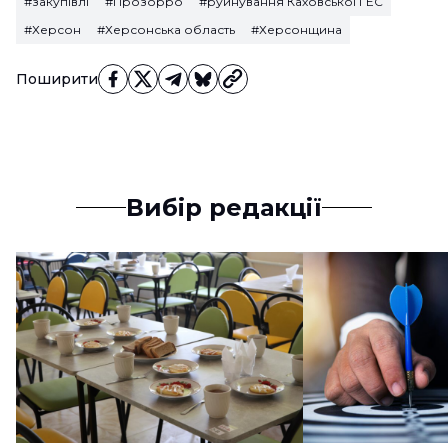
#закупівлі
#Прозорро
#руйнування Каховської ГЕС
#Херсон
#Херсонська область
#Херсонщина
Поширити
Вибір редакції