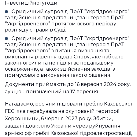
Інвестиційної угоди.
Юридичний супровід ПрАТ “Укргідроенерго”
та здійснення представництва інтересів ПрАТ
“Укргідроенерго” протягом всього періоду
розгляду справи в Суді.
Юридичний супровід ПрАТ “Укргідроенерго”
та здійснення представництва інтересів ПрАТ
“Укргідроенерго” з питання визнання та
виконання рішення щодо Спору, яке набрало
законної сили та не підлягає подальшому
оскарженню, а також здійснення заходів із
примусового виконання такого рішення.
Документи приймають до 16 вересня 2024 року,
аукціон призначений на 17 вересня.
Нагадаємо, росіяни підірвали греблю Каховської
ГЕС, яка перебувала на окупованій території
Херсонщини, 6 червня 2023 року. Збитки,
завдані довкіллю України через руйнування
армією рф греблі Каховської гідроелектростанції,