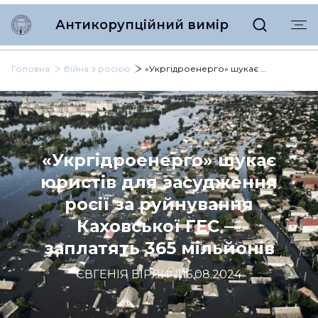
Антикорупційний вимір
Головна
Війна з росією
«Укргідроенерго» шукає юристів для засудження росії за руйнування Каховської ГЕС — заплатять 365 мільйонів
«Укргідроенерго» шукає
юристів для засудження
росії за руйнування
Каховської ГЕС —
заплатять 365 мільйонів
ЄВГЕНІЯ ВІРЛИЧ
|
16.08.2024