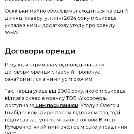
Оскільки майно обох фірм знаходиться на одній
ділянці скверу, у липні 2024 року міськрада
уклала з ними додаткову угоду про оренду
землі.
Договори оренди
Редакція отримала у відповідь на запит
договори оренди скверу й пропонує
ознайомитися з ними усім охочим.
Так, перша угода від 2006 року, якою міськрада
віддала сквер в оренду ТОВ «Укрсфера»,
доступна за
цим посиланням
. Угоду з Олегом
Гнибіденком, директором підприємства, тоді
підписав заступник міського голови Віктор
Кухаренко, який нині очолює міське управління