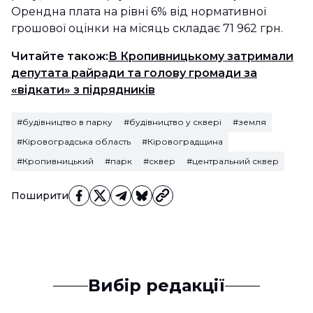
Орендна плата на рівні 6% від нормативної
грошової оцінки на місяць складає 71 962 грн.
Читайте також:
В Кропивницькому затримали
депутата райради та голову громади за
«відкати» з підрядників
#будівництво в парку
#будівництво у сквері
#земля
#Кіровоградська область
#Кіровоградщина
#Кропивницький
#парк
#сквер
#центральний сквер
Поширити
Вибір редакції