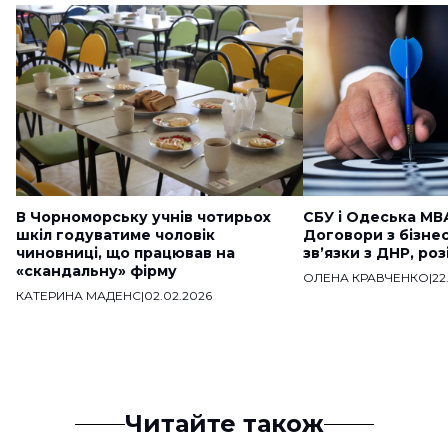
В Чорноморську учнів чотирьох
СБУ і Одеська МВ
шкіл годуватиме чоловік
Договори з бізне
чиновниці, що працював на
звʼязки з ДНР, ро
«скандальну» фірму
ОЛЕНА КРАВЧЕНКО
|
22
КАТЕРИНА МАДЕНС
|
02.02.2026
Читайте також