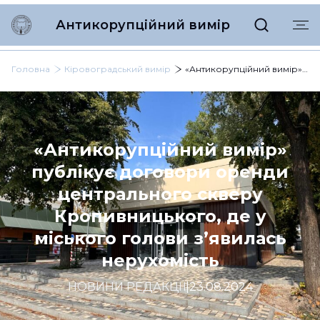
Антикорупційний вимір
Головна
Кіровоградський вимір
«Антикорупційний вимір» публікує договори оренди центрального скверу Кропивницького, де у міського голови з’явилась нерухомість
«Антикорупційний вимір»
публікує договори оренди
центрального скверу
Кропивницького, де у
міського голови з’явилась
нерухомість
НОВИНИ РЕДАКЦІЇ
|
23.08.2024