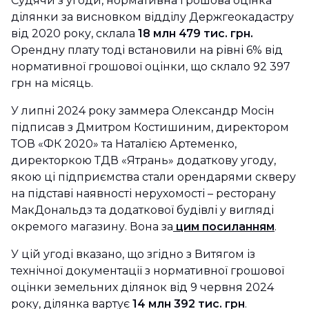
Судячи з угоди, нормативна грошова оцінка
ділянки за висновком відділу Держгеокадастру
від 2020 року, склала
18 млн 479 тис. грн.
Орендну плату тоді встановили на рівні 6% від
нормативної грошової оцінки, що склало 92 397
грн на місяць.
У липні 2024 року заммера Олександр Мосін
підписав з Дмитром Костишиним, директором
ТОВ «ФК 2020» та Наталією Артеменко,
директоркою ТДВ «Ятрань» додаткову угоду,
якою ці підприємства стали орендарями скверу
на підставі наявності нерухомості – ресторану
МакДональдз та додаткової будівлі у вигляді
окремого магазину. Вона за
цим посиланням
.
У цій угоді вказано, що згідно з Витягом із
технічної документації з нормативної грошової
оцінки земельних ділянок від 9 червня 2024
року, ділянка вартує
14 млн 392 тис. грн
.