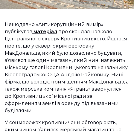
Нещодавно «Антикорупційний вимір»
публікував
матеріал
про скандал навколо
Центрального скверу Кропивницького. Йшлося
про те, що у сквері окрім ресторану
МакДональдз, який було дозволено будувати,
з’явився ще один магазин, який нині належить
міському голові Кропивницького та начальнику
Кіровоградської ОДА Андрію Райковичу. Нині
фірма, що володіє приміщенням МакДональдз, а
також мерська компанія «Ятрань» звернулися
до Кропивницької міської ради за
оформленням землі в оренду під вказаними
будівлями.
У соцмережах кропивничани обговорюють,
яким чином з’явився мерський магазин та на