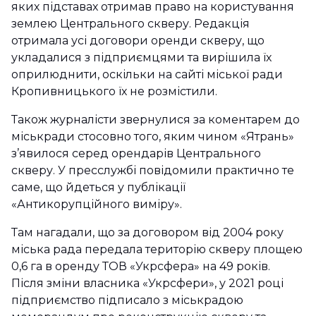
яких підставах отримав право на користування
землею Центрального скверу. Редакція
отримала усі договори оренди скверу, що
укладалися з підприємцями та вирішила їх
оприлюднити, оскільки на сайті міської ради
Кропивницького їх не розмістили.
Також журналісти звернулися за коментарем до
міськради стосовно того, яким чином «Ятрань»
з’явилося серед орендарів Центрального
скверу. У пресслужбі повідомили практично те
саме, що йдеться у публікації
«Антикорупційного виміру».
Там нагадали, що за договором від 2004 року
міська рада передала територію скверу площею
0,6 га в оренду ТОВ «Укрсфера» на 49 років.
Після зміни власника «Укрсфери», у 2021 році
підприємство підписало з міськрадою