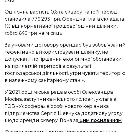
ЖКГ.
Оціночна вартість 0,6 га скверу на той період
становила 776 293 грн. Орендна плата складала
1% від нормативної грошової оцінки ділянки,
тобто 646 грн на місяць.
За умовами договору орендар був зобов’язаний
«ефективно використовувати ділянку, не
допускати погіршення екологічної обстановки
на прилеглій території в результаті
господарської діяльності, утримувати територію
в належному санітарному стані».
У 2021 році міська рада в особі Олександра
Мосіна, заступника міського голови, уклала з
ТОВ «Укрсфера» в особі нового керівника
підприємства Сергія Шевчука додаткову угоду
щодо оренди скверу. Вона за
цим посиланням
.