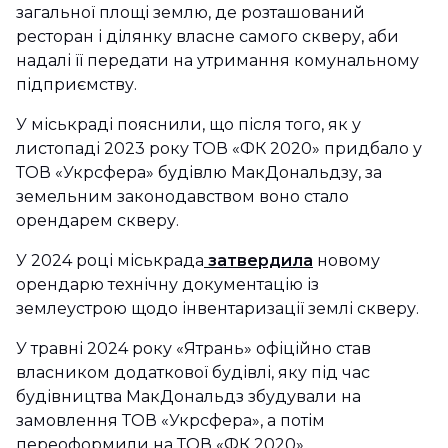
загальної площі землю, де розташований
ресторан і ділянку власне самого скверу, аби
надалі її передати на утримання комунальному
підприємству.
У міськраді пояснили, що після того, як у
листопаді 2023 року ТОВ «ФК 2020» придбало у
ТОВ «Укрсфера» будівлю МакДональдзу, за
земельним законодавством воно стало
орендарем скверу.
У 2024 році міськрада
затвердила
новому
орендарю технічну документацію із
землеустрою щодо інвентаризації землі скверу.
У травні 2024 року «Ятрань» офіційно став
власником додаткової будівлі, яку під час
будівництва МакДональдз збудували на
замовлення ТОВ «Укрсфера», а потім
переоформили на ТОВ «ФК 2020».