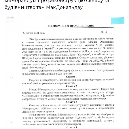
меморандум про реконструкцію скверу та
будівництво там МакДональдзу.