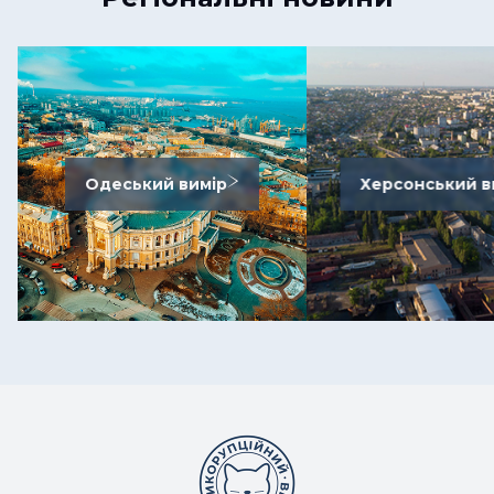
Одеський вимір
Херсонський в