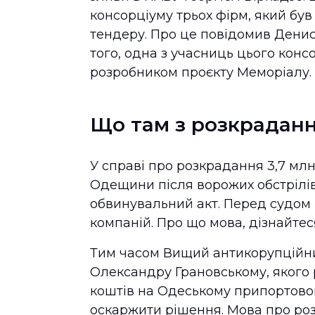
консорціуму трьох фірм, який бу
тендеру. Про це повідомив Денис Б
того, одна з учасниць цього консо
розробником проєкту Меморіалу.
Що там з розкрадан
У справі про розкрадання 3,7 мл
Одещини після ворожих обстрілі
обвинувальний акт. Перед судом 
компаній. Про що мова, дізнайтес
Тим часом Вищий антикорупційни
Олександру Грановському, якого
коштів на Одеському припортово
оскаржити рішення. Мова про ро