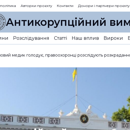
 політика
Авторки проєкту
Контакти
Донори і партнери проєкту
Антикорупційний вим
ини
Розслідування
Статті
Наш вплив
Вироки
вий медик голодує, правоохоронці розслідують розкрадання,