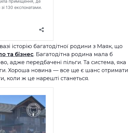
азі історію багатодітної родини з Маяк, що
о та бізнес
. Багатодітна родина мала б
о, адже передбачені пільги. Та система, яка
ьги. Хороша новина — все ще є шанс отримати
и, коли ж це нарешті станеться.