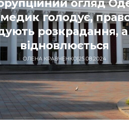
орупційний огляд Од
медик голодує, прав
дують розкрадання, а
відновлюється
ОЛЕНА КРАВЧЕНКО
|
25.08.2024