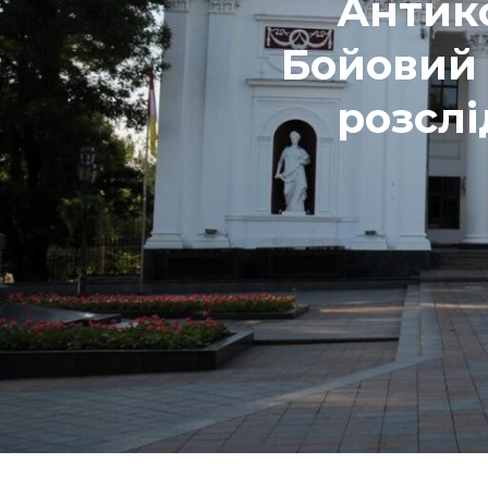
Антик
Бойовий 
розслі