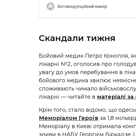
Скандали тижня
Бойовий медик Петро Конопля, як
лікарні №2, оголосив про голоду
увагу до умов перебування в ліка
бойового медика хвилює неякісне
споживають чимало військовослуж
лікарні — читайте в
матеріалі з
Крім того, стало відомо, що одесь
Меморіалом Героїв
за 1,8 мілья
Меморіалу в Києві отримала компа
зливи в НАБУ Георгієм Біркадзе.