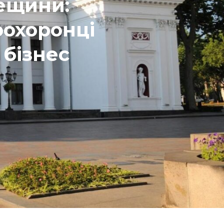
ещини:
оохоронці
 бізнес