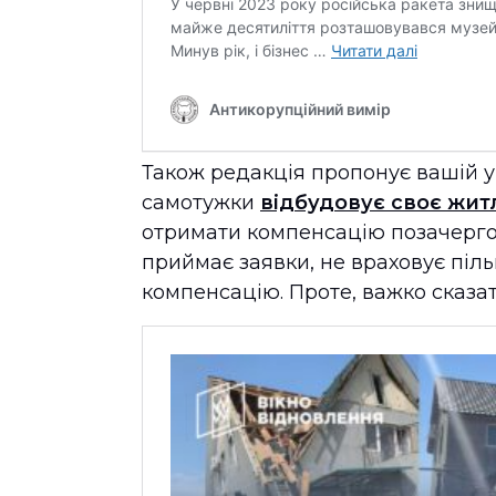
Також редакція пропонує вашій ув
самотужки
відбудовує своє житл
отримати компенсацію позачергов
приймає заявки, не враховує піл
компенсацію. Проте, важко сказат