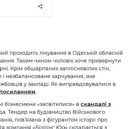
ий проходить лікування в Одеській обласній
вання. Таким чином чоловік хоче привернути
рні. Крім обшарпаних запліснявілих стін,
 і незбалансоване харчування, яке
бовців у закладі. Як виправдовувалися в
а посиланням
.
кі бізнесмени «засвітилися» в
скандалі з
рда. Тендер на будівництво Військового
нія, пов’язана з фігурантом історії про
 Ця компанія
«Білдінг Юа»
складається з