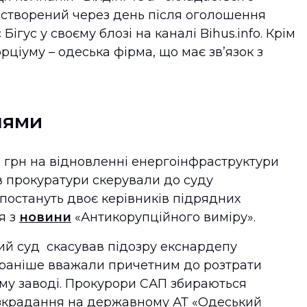
в створений через день після оголошення
ігус у своєму блозі на каналі Bihus.info. Крім
рціуму – одеська фірма, що має звʼязок з
нями
н грн на відновленні енергоінфраструктури
в прокуратури скерували до суду
постануть двоє керівників підрядних
я з
новини
«Антикорупційного виміру».
й суд скасував підозру екснардепу
 раніше вважали причетним до розтрати
му заводі. Прокурори САП збираються
зкрадання на державному АТ «Одеський