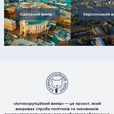
Одеський вимір
Херсонський в
«Антикорупційний вимір» — це проєкт, який
викриває спроби політиків та чиновників