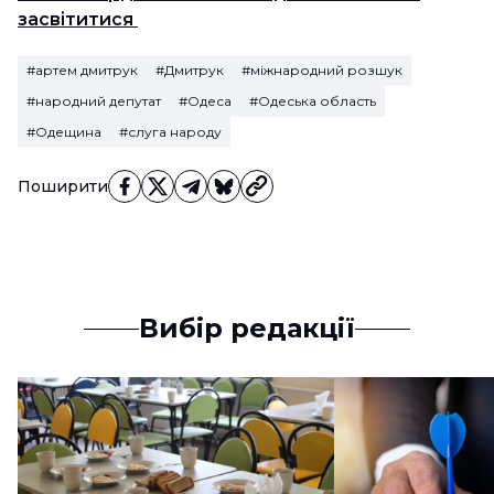
засвітитися
#артем дмитрук
#Дмитрук
#міжнародний розшук
#народний депутат
#Одеса
#Одеська область
#Одещина
#слуга народу
Поширити
Вибір редакції