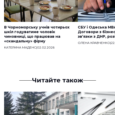
В Чорноморську учнів чотирьох
СБУ і Одеська МВ
шкіл годуватиме чоловік
Договори з бізне
чиновниці, що працював на
звʼязки з ДНР, ро
«скандальну» фірму
ОЛЕНА КРАВЧЕНКО
|
22
КАТЕРИНА МАДЕНС
|
02.02.2026
Читайте також