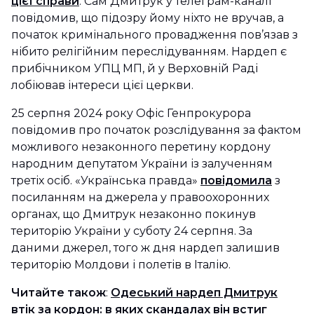
цієї справи
. Сам Дмитрук у телеграм-каналі
повідомив, що підозру йому ніхто не вручав, а
початок кримінального провадження пов’язав з
нібито релігійним переслідуванням. Нардеп є
прибічником УПЦ МП, й у Верховній Раді
лобіював інтереси цієї церкви.
25 серпня 2024 року Офіс Генпрокурора
повідомив про початок розслідування за фактом
можливого незаконного перетину кордону
народним депутатом України із залученням
третіх осіб. «Українська правда»
повідомила
з
посиланням на джерела у правоохоронних
органах, що Дмитрук незаконно покинув
територію України у суботу 24 серпня. За
даними джерел, того ж дня нардеп залишив
територію Молдови і полетів в Італію.
Читайте також
:
Одеський нардеп Дмитрук
втік за кордон: в яких скандалах він встиг