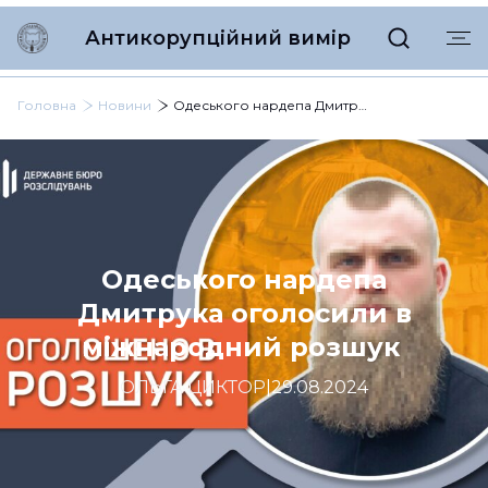
Антикорупційний вимір
Головна
Новини
Одеського нардепа Дмитрука оголосили в міжнародний розшук
Одеського нардепа
Дмитрука оголосили в
міжнародний розшук
ОЛЬГА ЦИКТОР
|
29.08.2024