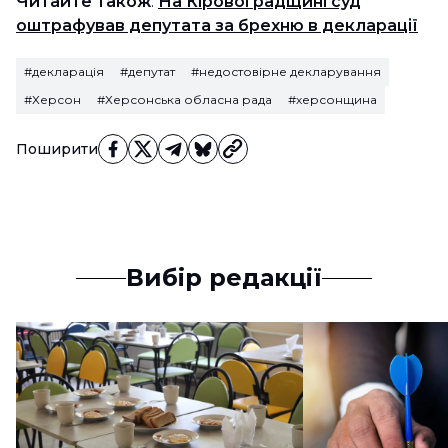
Читайте також
:
На Кіровоградщині суд
оштрафував депутата за брехню в декларації
#декларація
#депутат
#недостовірне декларування
#Херсон
#Херсонська обласна рада
#херсонщина
Поширити
Вибір редакції