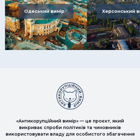
Одеський вимір
Херсонський в
«Антикорупційний вимір» — це проєкт, який
викриває спроби політиків та чиновників
використовувати владу для особистого збагачення