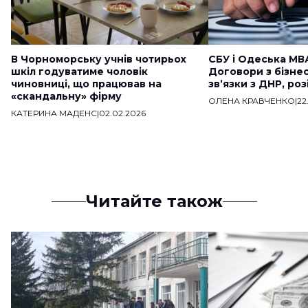
В Чорноморську учнів чотирьох
СБУ і Одеська МВ
шкіл годуватиме чоловік
Договори з бізне
чиновниці, що працював на
звʼязки з ДНР, ро
«скандальну» фірму
ОЛЕНА КРАВЧЕНКО
|
22
КАТЕРИНА МАДЕНС
|
02.02.2026
Читайте також