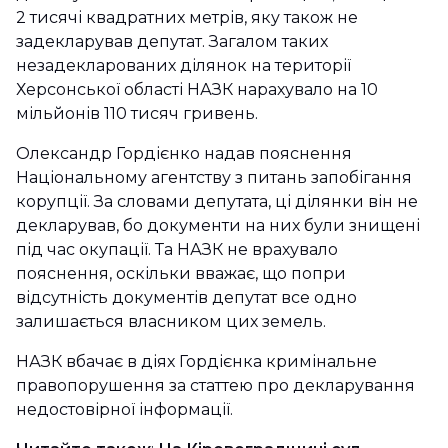
2 тисячі квадратних метрів, яку також не
задекларував депутат. Загалом таких
незадекларованих ділянок на території
Херсонської області НАЗК нарахувало на 10
мільйонів 110 тисяч гривень.
Олександр Гордієнко надав пояснення
Національному агентству з питань запобігання
корупції. За словами депутата, ці ділянки він не
декларував, бо документи на них були знищені
під час окупації. Та НАЗК не врахувало
пояснення, оскільки вважає, що попри
відсутність документів депутат все одно
залишається власником цих земель.
НАЗК вбачає в діях Гордієнка кримінальне
правопорушення за статтею про декларування
недостовірної інформації.