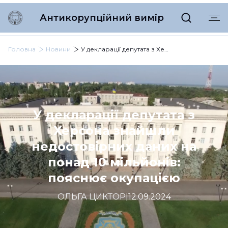
Антикорупційний вимір
Головна
Новини
У декларації депутата з Херсона знайшли недостовірних даних на понад 10 мільйонів: пояснює окупацією
У декларації депутата з
Херсона знайшли
недостовірних даних на
понад 10 мільйонів:
пояснює окупацією
ОЛЬГА ЦИКТОР
|
12.09.2024