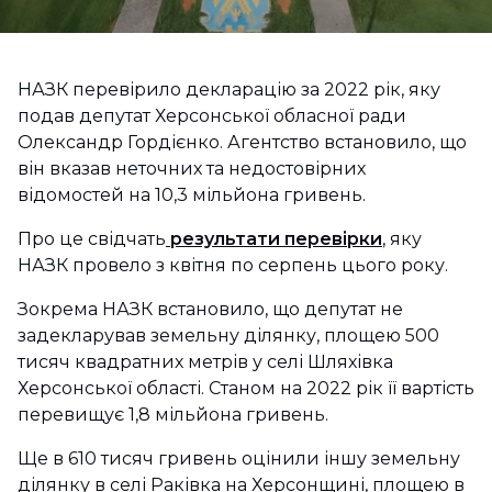
НАЗК перевірило декларацію за 2022 рік, яку
подав депутат Херсонської обласної ради
Олександр Гордієнко. Агентство встановило, що
він вказав неточних та недостовірних
відомостей на 10,3 мільйона гривень.
Про це свідчать
результати перевірки
, яку
НАЗК провело з квітня по серпень цього року.
Зокрема НАЗК встановило, що депутат не
задекларував земельну ділянку, площею 500
тисяч квадратних метрів у селі Шляхівка
Херсонської області. Станом на 2022 рік її вартість
перевищує 1,8 мільйона гривень.
Ще в 610 тисяч гривень оцінили іншу земельну
ділянку в селі Раківка на Херсонщині, площею в