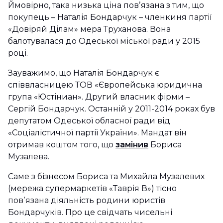
Ймовірно, така низька ціна повʼязана з тим, що
покупець – Наталія Бондарчук – членкиня партії
«Довіряй Ділам» мера Труханова. Вона
балотувалася до Одеської міської ради у 2015
році.
Зауважимо, що Наталія Бондарчук є
співвласницею ТОВ «Європейська юридична
група «Юстіниан». Другий власник фірми –
Сергій Бондарчук. Останній у 2011-2014 роках був
депутатом Одеської обласної ради від
«Соціалістичної партії України». Мандат він
отримав коштом того, що
замінив
Бориса
Музалева.
Саме з бізнесом Бориса та Михайла Музалевих
(мережа супермаркетів «Таврія В») тісно
повʼязана діяльність родини юристів
Бондарчуків. Про це свідчать чисельні