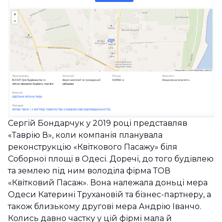
Сергій Бондарчук у 2019 році представляв
«Таврію В», коли компанія планувала
реконструкцію «Квіткового Пасажу» біля
Соборної площі в Одесі. Доречі, до того будівлею
та землею під ним володіла фірма ТОВ
«Квітковий Пасаж». Вона належала доньці мера
Одеси Катерині Трухановій та бізнес-партнеру, а
також близькому другові мера Андрію Іванчо.
Колись давно частку у цій фірмі мала й