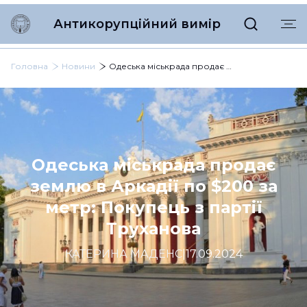
Антикорупційний вимір
Головна
Новини
Одеська міськрада продає землю в Аркадії по $200 за метр: Покупець з партії Труханова
Одеська міськрада продає
землю в Аркадії по $200 за
метр: Покупець з партії
Труханова
КАТЕРИНА МАДЕНС
|
17.09.2024