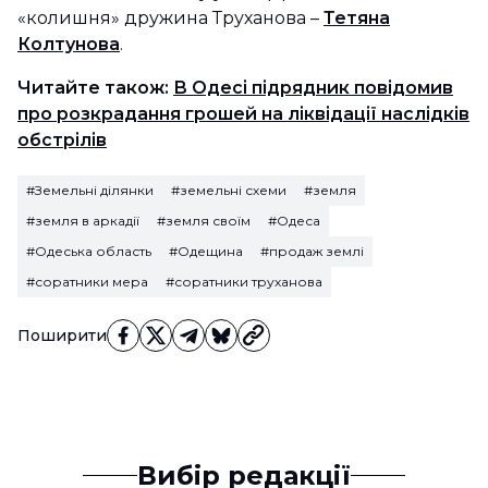
«колишня» дружина Труханова –
Тетяна
Колтунова
.
Читайте також:
В Одесі підрядник повідомив
про розкрадання грошей на ліквідації наслідків
обстрілів
#Земельні ділянки
#земельні схеми
#земля
#земля в аркадії
#земля своїм
#Одеса
#Одеська область
#Одещина
#продаж землі
#соратники мера
#соратники труханова
Поширити
Вибір редакції