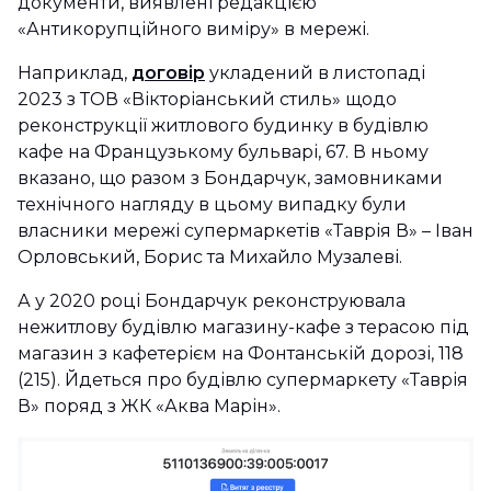
документи, виявлені редакцією
«Антикорупційного виміру» в мережі.
Наприклад,
договір
укладений в листопаді
2023 з ТОВ «Вікторіанський стиль» щодо
реконструкції житлового будинку в будівлю
кафе на Французькому бульварі, 67. В ньому
вказано, що разом з Бондарчук, замовниками
технічного нагляду в цьому випадку були
власники мережі супермаркетів «Таврія В» – Іван
Орловський, Борис та Михайло Музалеві.
А у 2020 році Бондарчук реконструювала
нежитлову будівлю магазину-кафе з терасою під
магазин з кафетерієм на Фонтанській дорозі, 118
(215). Йдеться про будівлю супермаркету «Таврія
В» поряд з ЖК «Аква Марін».