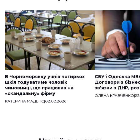
В Чорноморську учнів чотирьох
СБУ і Одеська МВ
шкіл годуватиме чоловік
Договори з бізне
чиновниці, що працював на
звʼязки з ДНР, ро
«скандальну» фірму
ОЛЕНА КРАВЧЕНКО
|
22
КАТЕРИНА МАДЕНС
|
02.02.2026