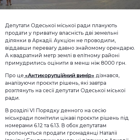
Депутати Одеської міської ради планують
продати у приватну власність дві земельні
ділянки в Аркадії. Аукціон не проводили,
віддавши перевагу давно знайомому орендарю.
А квадратний метр землі в елітному районі
примудрились оцінити в менш ніж 8000 грн.
Про це
«Антикорупційний вимір»
дізнався,
аналізуючи проєкти рішень, які завтра
розглянуть на сесії депутати Одеської міської
ради.
В розділі VI Порядку денного на сесію
міськради помітили цікаві проєкти рішень під
номерами 6.12 та 6.13. В обох депутатам
пропонується продати громадянці Наталії