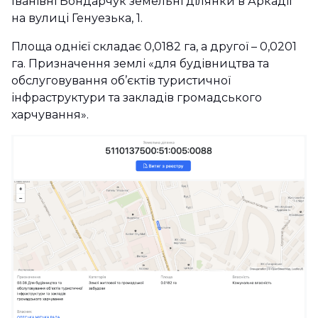
Іванівні Бондарчук земельні ділянки в Аркадії
на вулиці Генуезька, 1.
Площа однієї складає 0,0182 га, а другої – 0,0201
га. Призначення землі «для будівництва та
обслуговування об’єктів туристичної
інфраструктури та закладів громадського
харчування».