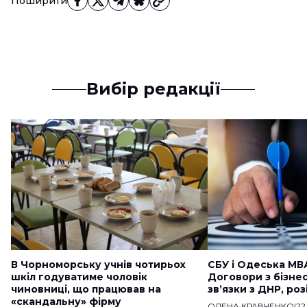
Поширити
Вибір редакції
В Чорноморську учнів чотирьох
СБУ і Одеська МВ
шкіл годуватиме чоловік
Договори з бізне
чиновниці, що працював на
звʼязки з ДНР, ро
«скандальну» фірму
ОЛЕНА КРАВЧЕНКО
|
22