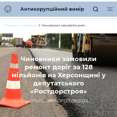
Антикорупційний вимір
Головна
Новини
Чиновники замовили ремонт доріг за 128 мільйонів на Херсонщині у депутатського «Ростдорстроя»
Чиновники замовили
ремонт доріг за 128
мільйонів на Херсонщині у
депутатського
«Ростдорстроя»
ОЛЬГА ЦИКТОР
|
23.09.2024