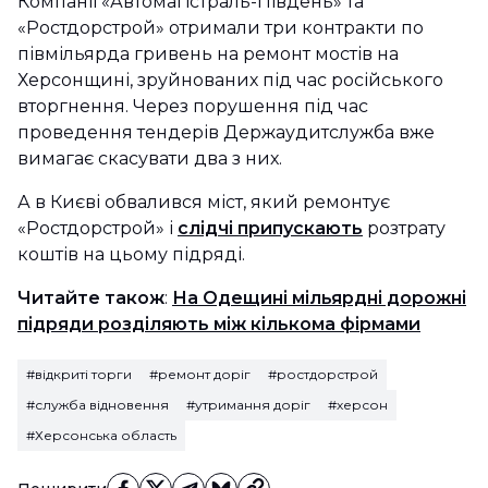
Компанії «Автомагістраль-Південь» та
«Ростдорстрой» отримали три контракти по
півмільярда гривень на ремонт мостів на
Херсонщині, зруйнованих під час російського
вторгнення. Через порушення під час
проведення тендерів Держаудитслужба вже
вимагає скасувати два з них.
А в Києві обвалився міст, який ремонтує
«Ростдорстрой» і
слідчі припускають
розтрату
коштів на цьому підряді.
Читайте також
:
На Одещині мільярдні дорожні
підряди розділяють між кількома фірмами
#відкриті торги
#ремонт доріг
#ростдорстрой
#служба відновення
#утримання доріг
#херсон
#Херсонська область