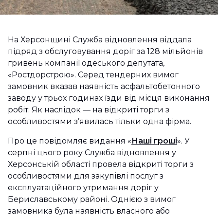
На Херсонщині Служба відновлення віддала
підряд з обслуговування доріг за 128 мільйонів
гривень компанії одеського депутата,
«Ростдорстрою». Серед тендерних вимог
замовник вказав наявність асфальтобетонного
заводу у трьох годинах їзди від місця виконання
робіт. Як наслідок — на відкриті торги з
особливостями з’явилась тільки одна фірма.
Про це повідомляє видання «
Наші гроші
». У
серпні цього року Служба відновлення у
Херсонській області провела відкриті торги з
особливостями для закупівлі послуг з
експлуатаційного утримання доріг у
Бериславському районі. Однією з вимог
замовника була наявність власного або