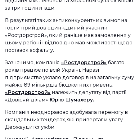
відстань між Львовом та Херсоном була більшою
за три години їзди.
В результаті таких антиконкурентних вимог на
торги прийшов один-єдиний учасник
«Ростдорстрой», який раніше мав замовлення у
цьому регіоні і відповідно мав можливості щодо
поставок асфальту.
Зазначимо, компанія
«Ростдорстрой»
багато
років працює по всій Україні. Наразі
підприємство уклало договорів на загальну суму
майже 89 мільярдів бюджетних гривень.
«Ростдорстрой»
належить депутату від партії
«Довіряй ділам»
Юрію Шумахеру.
Компанія неодноразово здобувала перемогу в
скандальних тендерах, які привертали увагу
Держаудитслужби.