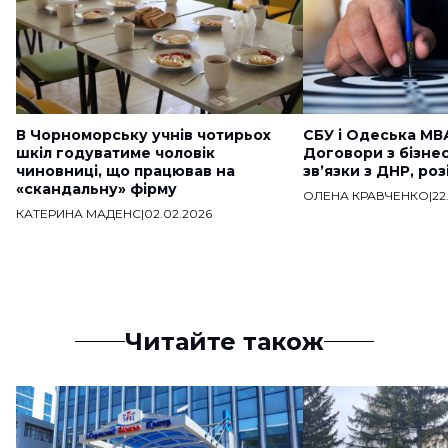
В Чорноморську учнів чотирьох
СБУ і Одеська МВ
шкіл годуватиме чоловік
Договори з бізне
чиновниці, що працював на
звʼязки з ДНР, ро
«скандальну» фірму
ОЛЕНА КРАВЧЕНКО
|
22
КАТЕРИНА МАДЕНС
|
02.02.2026
Читайте також