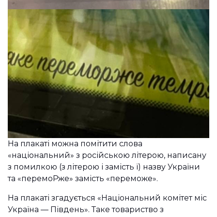
На плакаті можна помітити слова
«національний» з російською літерою, написану
з помилкою (з літерою і замість ї) назву України
та «перемоРже» замість «переможе».
На плакаті згадується «Національний комітет міс
Україна — Південь». Таке товариство з