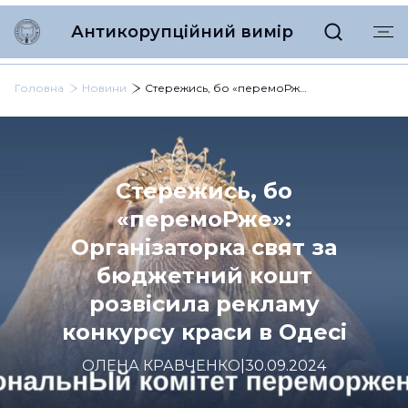
Антикорупційний вимір
Головна
Новини
Стережись, бо «перемоРже»: Організаторка свят за бюджетний кошт розвісила рекламу конкурсу краси в Одесі
Стережись, бо
«перемоРже»:
Організаторка свят за
бюджетний кошт
розвісила рекламу
конкурсу краси в Одесі
ОЛЕНА КРАВЧЕНКО
|
30.09.2024