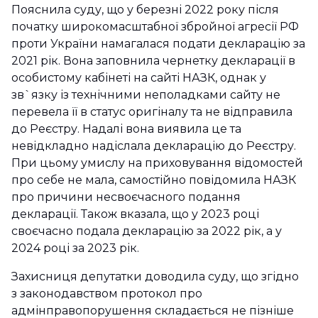
Пояснила суду, що у березні 2022 року після
початку широкомасштабної збройної агресії РФ
проти України намагалася подати декларацію за
2021 рік. Вона заповнила чернетку декларації в
особистому кабінеті на сайті НАЗК, однак у
зв`язку із технічними неполадками сайту не
перевела її в статус оригіналу та не відправила
до Реєстру. Надалі вона виявила це та
невідкладно надіслала декларацію до Реєстру.
При цьому умислу на приховування відомостей
про себе не мала, самостійно повідомила НАЗК
про причини несвоєчасного подання
декларації. Також вказала, що у 2023 році
своєчасно подала декларацію за 2022 рік, а у
2024 році за 2023 рік.
Захисниця депутатки доводила суду, що згідно
з законодавством протокол про
адмінправопорушення складається не пізніше