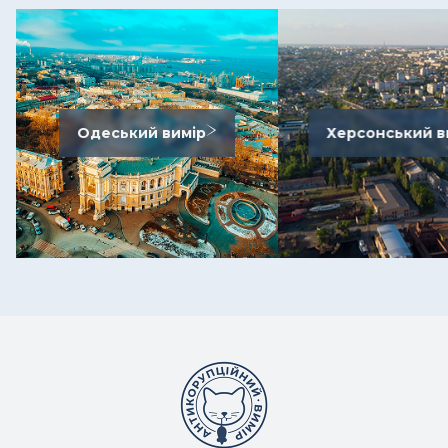
Одеський вимір
Херсонський в