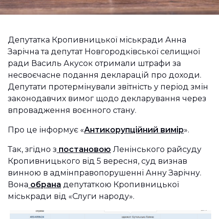
Депутатка Кропивницької міськради Анна
Зарічна та депутат Новгородківської селищної
ради Василь Акусок отримали штрафи за
несвоєчасне подання декларацій про доходи.
Депутати протермінували звітність у період змін
законодавчих вимог щодо декларування через
впровадження воєнного стану.
Про це інформує «
Антикорупційний вимір
».
Так, згідно з
постановою
Ленінського райсуду
Кропивницького від 5 вересня, суд визнав
винною в адмінправопорушенні Анну Зарічну.
Вона
обрана
депутаткою Кропивницької
міськради від «Слуги народу».