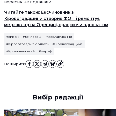
вересня не подавали.
Читайте також
:
Ексчиновник з
Кіровоградщини створив ФОП і ремонтує
медзаклад на Одещині, працюючи адвокатом
#вирок
#декларації
#декларування
#Кіровоградська область
#Кіровоградщина
#Кропивницький
#штраф
Поширити
Вибір редакції