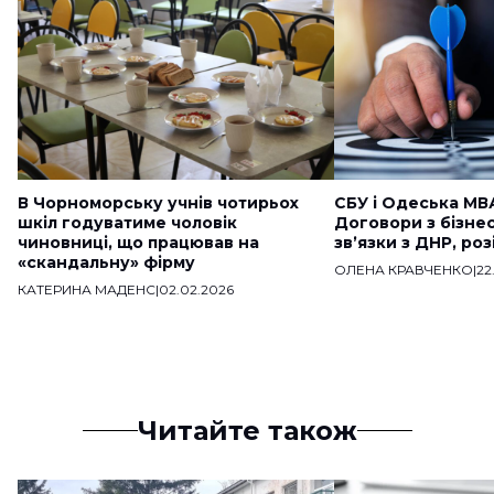
В Чорноморську учнів чотирьох
СБУ і Одеська МВ
шкіл годуватиме чоловік
Договори з бізне
чиновниці, що працював на
звʼязки з ДНР, ро
«скандальну» фірму
ОЛЕНА КРАВЧЕНКО
|
22
КАТЕРИНА МАДЕНС
|
02.02.2026
Читайте також