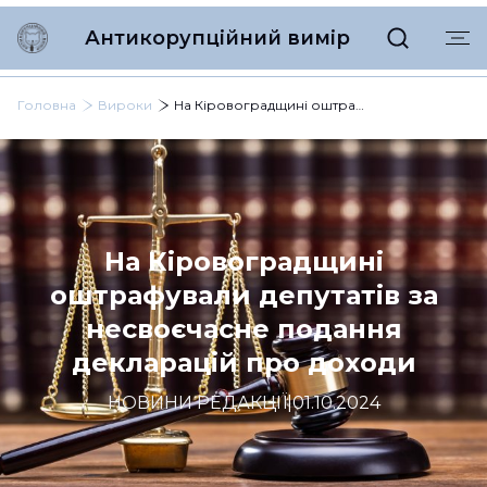
Антикорупційний вимір
Головна
Вироки
На Кіровоградщині оштрафували депутатів за несвоєчасне подання декларацій про доходи
На Кіровоградщині
оштрафували депутатів за
несвоєчасне подання
декларацій про доходи
НОВИНИ РЕДАКЦІЇ
|
01.10.2024