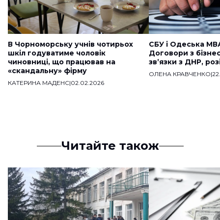
В Чорноморську учнів чотирьох
СБУ і Одеська МВ
шкіл годуватиме чоловік
Договори з бізне
чиновниці, що працював на
звʼязки з ДНР, ро
«скандальну» фірму
ОЛЕНА КРАВЧЕНКО
|
22
КАТЕРИНА МАДЕНС
|
02.02.2026
Читайте також