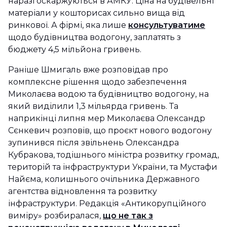
наразі оскаржуються в АМКУ. Ціна на будівельні
матеріали у кошторисах сильно вища від
ринкової. А фірмі, яка лише
консультуватиме
щодо будівництва водогону, заплатять з
бюджету 4,5 мільйона гривень.
Раніше Шмигаль вже розповідав про
комплексне рішення щодо забезпечення
Миколаєва водою та будівництво водогону, на
який виділили 1,3 мільярда гривень. Та
наприкінці липня мер Миколаєва Олександр
Сєнкевич розповів, що проєкт нового водогону
зупинився після звільнень Олександра
Кубракова, тодішнього міністра розвитку громад,
територій та інфраструктури України, та Мустафи
Найєма, колишнього очільника Державного
агентства відновлення та розвитку
інфраструктури. Редакція «Антикорупційного
виміру» розбиралася,
що не так з