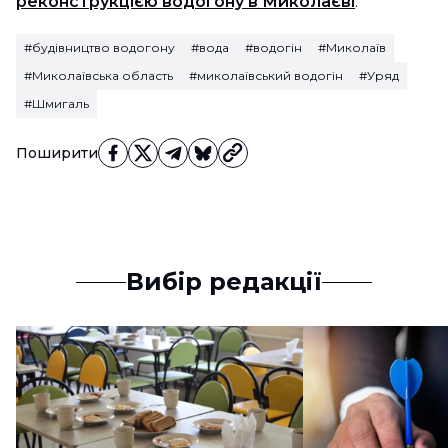
реконструкцією водогону в Миколаєві
.
#будівництво водогону
#вода
#водогін
#Миколаїв
#Миколаївська область
#миколаївський водогін
#Уряд
#Шмигаль
Поширити
Вибір редакції