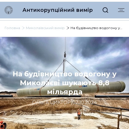
Антикорупційний вимір
Головна
Миколаївський вимір
На будівництво водогону у Миколаєві шукають 8,8 мільярда
На будівництво водогону у
Миколаєві шукають 8,8
мільярда
ОЛЬГА ЦИКТОР
|
02.10.2024