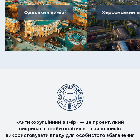
Одеський вимір
Херсонський в
«Антикорупційний вимір» — це проєкт, який
викриває спроби політиків та чиновників
використовувати владу для особистого збагачення