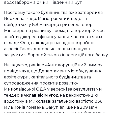
водозабором з річки Південний Буг.
Програму такого будівництва вже затвердила
Верховна Рада. Магістральний водогін
обійдеться у 8,8 мільярда гривень. Тепер
Міністерство розвитку громад та територій має
знайти джерела фінансування, частина з яких
складе Фонд ліквідації наслідків збройної
агресії. Також донорські кошти планують
залучити з Європейського інвестиційного банку.
Нагадаємо, раніше «Антикорупційний вимір»
повідомляв, що Департамент містобудування,
архітектури, капітального будівництва та
супроводження проєктів розвитку
Миколаївської ОДА у вересні за результатами
тендерів
уклав вісім угод
на реконструкцію
водогону в Миколаєві загальною вартістю 836
мільйонів гривень. Закупівлі ще на 209 млн