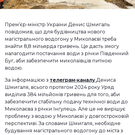
Прем’єр-міністр України Денис Шмигаль
повідомив, що для будівництва нового
магістрального водогону у Миколаєві треба
знайти 8,8 мільярда гривень. Це дасть змогу
налагодити постачання води з річки Південний
Буг, аби забезпечити миколаївців питною
водою.
За інформацією з
телеграм-каналу
Дениса
Шмигаля, всього протягом 2024 року Уряд
виділив 384 мільйонів гривень для того, аби
забезпечити стабільну подачу технічної води до
Миколаєва з річки Інгулець. Але це не вирішує
проблему з водою у Миколаєві у довгостроковій
перспективі. За словами Шмигаля, необхідне
будування магістрального водогону до міста з