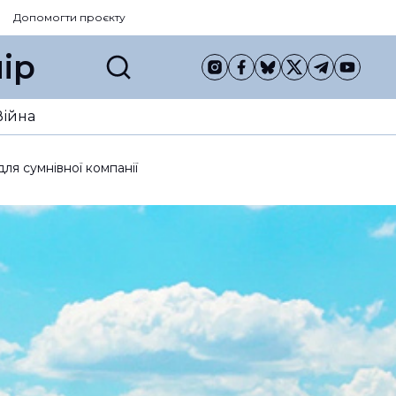
Допомогти проєкту
ір
Війна
ля сумнівної компанії