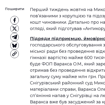
Поширити
Перший тиждень жовтня на Микол
пов’язаними з корупцією та підо
кошт чиновники. Детально про на
огляді, який підготував «Антико
Підряди підприємцю, ймовірно,
господарського обслуговування за
міської ради без проведення відк
гімназії вартістю майже 600 тис
буде ФОП Варакса О.М., який зар
отримав без проведення відкрити
загальну суму майже млн грн. При
Снігурівський районний суд Микол
матеріалами справи, Варакса Ол
сп’яніння напав у Снігурівці на л
Варакса вже був засуджений за 