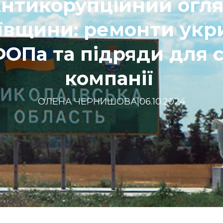
нтикорупційний огл
вщини: ремонти укри
ОПа та підряди для 
компанії
ОЛЕНА ЧЕРНИШОВА
|
06.10.2024