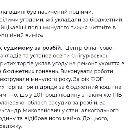
аївщині був насичений подіями,
зрілими угодами, які укладали за бюджетний
йцікавіші події минулого тижня читайте в
рупційний вимір».
 судимому за розбій.
Центр фінансово-
кладів та установ освіти Снігурівської
ритих торгів уклав угоду на ремонт укриття в
яч бюджетних гривень. Виконувати роботи
еєстрували минулого року. За рік ФОП
х торгів три підряди за бюджетний кошт на
мітно, що у 2011 році людину з таким же ПІБ
аївської області засудив за розбій. За
ександр Миколайович у стані алкогольного
юдину та відібрав його майно. До цього,
крадіжку.