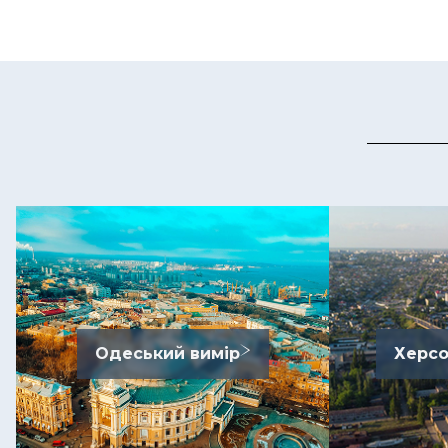
Одеський вимір
Херсо