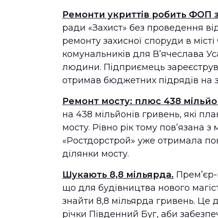
Ремонти укриттів робить ФОП з
ради «Захист» без проведення від
ремонту захисної споруди в місті
комунальників для В’ячеслава Ус
людини. Підприємець зареєструва
отримав бюджетних підрядів на за
Ремонт мосту: плюс 438 мільйо
на 438 мільйонів гривень, які пл
мосту. Рівно рік тому пов’язана 
«Ростдорстрой» уже отримала пон
ділянки мосту.
Шукають 8,8 мільярда.
Прем’єр-
що для будівництва нового магіс
знайти 8,8 мільярда гривень. Це 
річки Південний Буг, аби забезп