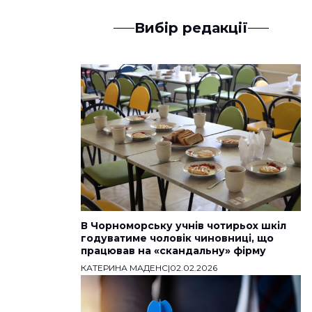
Вибір редакції
В Чорноморську учнів чотирьох шкіл
годуватиме чоловік чиновниці, що
працював на «скандальну» фірму
КАТЕРИНА МАДЕНС
|
02.02.2026