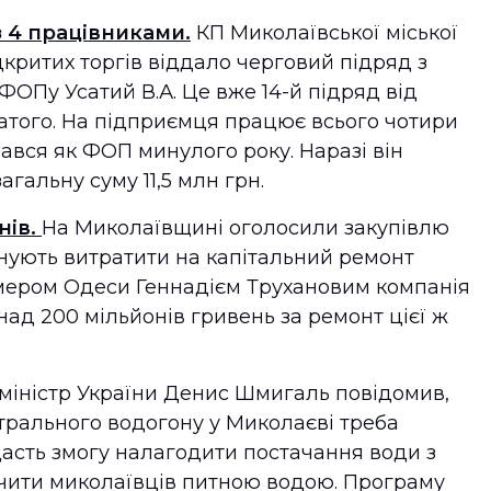
 4 працівниками.
КП Миколаївської міської
критих торгів віддало черговий підряд з
 ФОПу Усатий В.А. Це вже 14-й підряд від
атого. На підприємця працює всього чотири
вся як ФОП минулого року. Наразі він
гальну суму 11,5 млн грн.
нів.
На Миколаївщині оголосили закупівлю
анують витратити на капітальний ремонт
з мером Одеси Геннадієм Трухановим компанія
ад 200 мільйонів гривень за ремонт цієї ж
міністр України Денис Шмигаль повідомив,
трального водогону у Миколаєві треба
дасть змогу налагодити постачання води з
ечити миколаївців питною водою. Програму