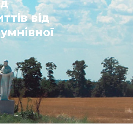
яд
ттів від
сумнівної