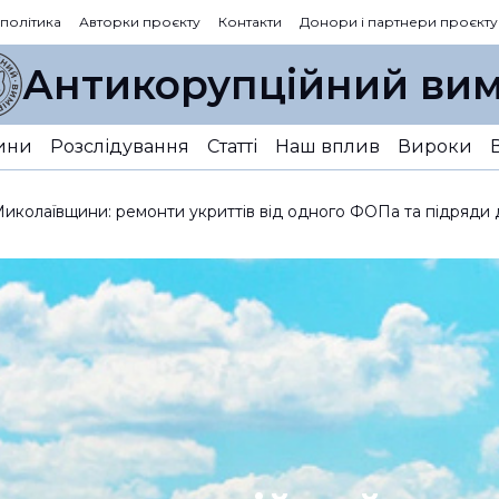
 політика
Авторки проєкту
Контакти
Донори і партнери проєкту
Антикорупційний вим
ини
Розслідування
Статті
Наш вплив
Вироки
иколаївщини: ремонти укриттів від одного ФОПа та підряди д