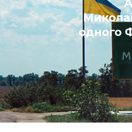
А
Миколаї
одного Ф