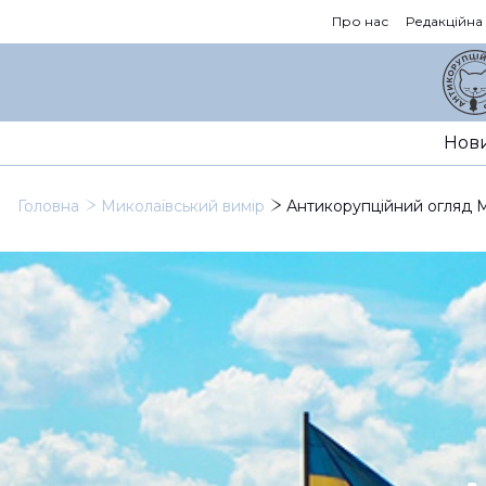
Про нас
Редакційна
Нов
Головна
Миколаївський вимір
Антикорупційний огляд М