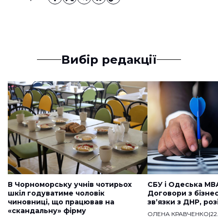
Вибір редакції
В Чорноморську учнів чотирьох
СБУ і Одеська МВ
шкіл годуватиме чоловік
Договори з бізне
чиновниці, що працював на
звʼязки з ДНР, ро
«скандальну» фірму
ОЛЕНА КРАВЧЕНКО
|
22