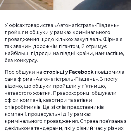
У офісах товариства «Автомагістраль-Південь»
пройшли обшуки у рамках кримінального
провадження щодо кількох закупівель. Фірма є
так званим дорожнім гігантом, й отримує
найбільші підряди на півдні країни, найчастіше,
без конкурсу.
Про обшуки на
сторінці у Facebook
повідомила
сама фірма «Автомагістраль-Південь». З посту
відомо, що обшуки пройшли у п’ятницю,
четвертого жовтня. Правоохоронці обшукали
офіси компанії, квартири та автівки
співробітників. Це, зі слів представників
компанії, процесуальні дії у рамках
кримінального провадження. Справа пов’язана з
декількома тендерами, які у різний час у різних