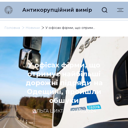
Антикорупційний вимір
Головна
Новини
У офісах фірми, що отримує найбільші дорожні підряди на Одещині, пройшли обшуки
У офісах фірми, що
отримує найбільші
дорожні підряди на
Одещині, пройшли
обшуки
ОЛЬГА ЦИКТОР
|
07.10.2024