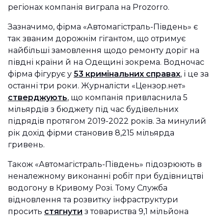
регіонах компанія виграла на Prozorro.
Зазначимо, фірма «Автомагістраль-Південь» є
так званим дорожнім гігантом, що отримує
найбільші замовлення щодо ремонту доріг на
півдні країни й на Одещині зокрема. Водночас
фірма фігурує у
53 кримінальних справах
, і це за
останні три роки. Журналісти «Цензор.нет»
стверджують
, що компанія привласнила 5
мільярдів з бюджету під час будівельних
підрядів протягом 2019-2022 років. За минулий
рік дохід фірми становив 8,215 мільярда
гривень.
Також «Автомагістраль-Південь» підозрюють в
неналежному виконанні робіт при будівництві
водогону в Кривому Розі. Тому Служба
відновлення та розвитку інфраструктури
просить
стягнути
з товариства 9,1 мільйона