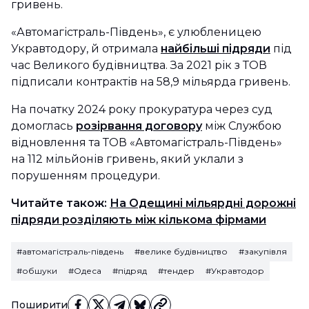
гривень.
«Автомагістраль-Південь», є улюбленицею
Укравтодору, й отримала
найбільші підряди
під
час Великого будівництва. За 2021 рік з ТОВ
підписали контрактів на 58,9 мільярда гривень.
На початку 2024 року прокуратура через суд
домоглась
розірвання договору
між Службою
відновлення та ТОВ «Автомагістраль-Південь»
на 112 мільйонів гривень, який уклали з
порушенням процедури.
Читайте також:
На Одещині мільярдні дорожні
підряди розділяють між кількома фірмами
#автомагістраль-південь
#велике будівництво
#закупівля
#обшуки
#Одеса
#підряд
#тендер
#Укравтодор
Поширити