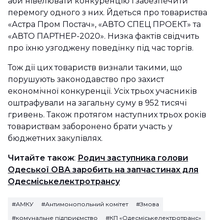
аби нівелювати конкуренцію і забезпечити
перемогу одного з них. Йдеться про товариства
«Астра Пром Постач», «АВТО СПЕЦ ПРОЕКТ» та
«АВТО ПАРТНЕР-2020». Низка фактів свідчить
про їхню узгоджену поведінку під час торгів.
Тож дії цих товариств визнали такими, що
порушують законодавство про захист
економічної конкуренції. Усіх трьох учасників
оштрафували на загальну суму в 952 тисячі
гривень. Також протягом наступних трьох років
товариствам заборонено брати участь у
бюджетних закупівлях.
Читайте також
:
Родич заступника голови
Одеської ОВА заробить на запчастинах для
Одесміськелектротрансу
#АМКУ
#Антимонопольний комітет
#Змова
#комунальне підприємство
#КП «Одесміськелектротранс»