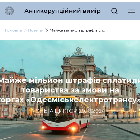
Антикорупційний вимір
Головна
Новини
Майже мільйон штрафів сплатили товариства за змови на торгах «Одесміськелектротрансу»
Майже мільйон штрафів сплатил
товариства за змови на
торгах «Одесміськелектротрансу
ОЛЬГА ЦИКТОР
|
29.10.2024