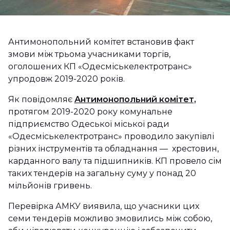
Антимонопольний комітет встановив факт
змови між трьома учасниками торгів,
оголошених КП «Одесміськелектротранс»
упродовж 2019-2020 років.
Як повідомляє
Антимонопольний комітет,
протягом 2019-2020 року комунальне
підприємство Одеської міської ради
«Одесміськелектротранс» проводило закупівлі
різних інструментів та обладнання — хрестовин,
карданного валу та підшипників. КП провело сім
таких тендерів на загальну суму у понад 20
мільйонів гривень.
Перевірка АМКУ виявила, що учасники цих
семи тендерів можливо змовились між собою,