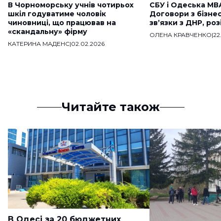
В Чорноморську учнів чотирьох
СБУ і Одеська МВ
шкіл годуватиме чоловік
Договори з бізне
чиновниці, що працював на
звʼязки з ДНР, ро
«скандальну» фірму
ОЛЕНА КРАВЧЕНКО
|
22
КАТЕРИНА МАДЕНС
|
02.02.2026
Читайте також
В Одесі за 20 бюджетних