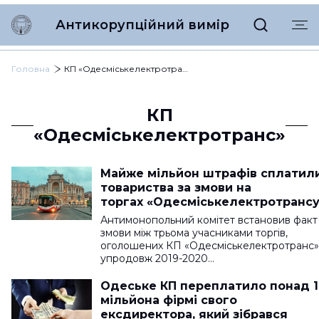
Антикорупційний вимір
Головна
КП «Одесміськелектротранс»
КП
«Одесміськелектротранс»
Майже мільйон штрафів сплатил
товариства за змови на
торгах «Одесміськелектротранс
Антимонопольний комітет встановив факт
змови між трьома учасниками торгів,
оголошених КП «Одесміськелектротранс»
упродовж 2019-2020…
Одеське КП переплатило понад 1
мільйона фірмі свого
ексдиректора, який зібрався