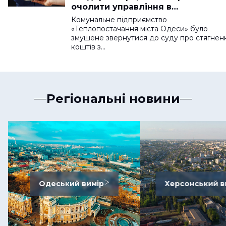
очолити управління в
райдержадміністрації
Комунальне підприємство
«Теплопостачання міста Одеси» було
змушене звернутися до суду про стягнен
коштів з…
Регіональні новини
Одеський вимір
Херсонський в