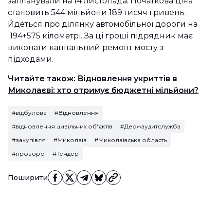
запланували на 14 листопада. Початкова ціна
становить 544 мільйони 189 тисяч гривень.
Йдеться про ділянку автомобільної дороги на
194+575 кілометрі. За ці гроші підрядник має
виконати капітальний ремонт мосту з
підходами.
Читайте також:
Відновлення укриттів в
Миколаєві: хто отримує бюджетні мільйони?
#відбулова
#Відновлення
#відновлення цивільних об'єктів
#Держаудитслужба
#закупівля
#Миколаїв
#Миколаївська область
#прозоро
#Тендер
Поширити