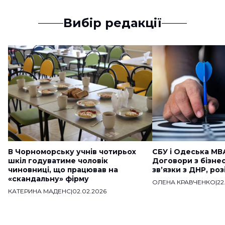
Вибір редакції
В Чорноморську учнів чотирьох
СБУ і Одеська МВ
шкіл годуватиме чоловік
Договори з бізне
чиновниці, що працював на
звʼязки з ДНР, ро
«скандальну» фірму
ОЛЕНА КРАВЧЕНКО
|
22
КАТЕРИНА МАДЕНС
|
02.02.2026