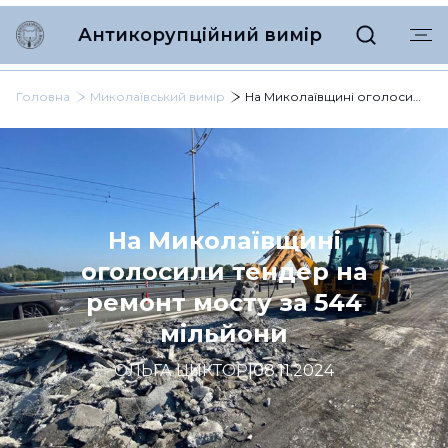
Антикорупційний вимір
Головна
Миколаївський вимір
На Миколаївщині оголосили тендер на ремонт мосту за 544 мільйони
На Миколаївщині
оголосили тендер на
ремонт мосту за 544
мільйони
ОЛЬГА ЦИКТОР
|
08.11.2024