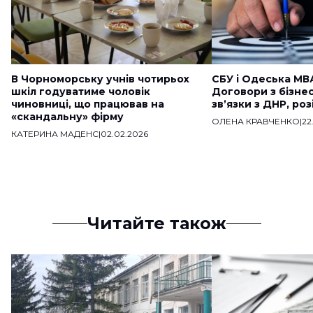
В Чорноморську учнів чотирьох
СБУ і Одеська МВ
шкіл годуватиме чоловік
Договори з бізне
чиновниці, що працював на
звʼязки з ДНР, ро
«скандальну» фірму
ОЛЕНА КРАВЧЕНКО
|
22
КАТЕРИНА МАДЕНС
|
02.02.2026
Читайте також