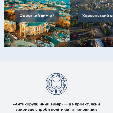
Одеський вимір
Херсонський в
«Антикорупційний вимір» — це проєкт, який
викриває спроби політиків та чиновників