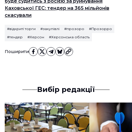
буде судитись з росією за руйнування
Каховської ГЕС: тендер на 365 мільйонів
скасували
#відкриті торги
#закупівлі
#прозоро
#Прозорро
#тендер
#Херсон
#Херсонська область
Поширити
Вибір редакції