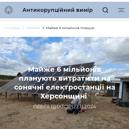
Антикорупційний вимір
Головна
Новини
Майже 6 мільйонів планують витратити на сонячні електростанції на Херсонщині
Майже 6 мільйонів
планують витратити на
сонячні електростанції на
Херсонщині
ОЛЬГА ЦИКТОР
|
22.11.2024