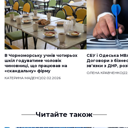
В Чорноморську учнів чотирьох
СБУ і Одеська МВ
шкіл годуватиме чоловік
Договори з бізне
чиновниці, що працював на
звʼязки з ДНР, ро
«скандальну» фірму
ОЛЕНА КРАВЧЕНКО
|
22
КАТЕРИНА МАДЕНС
|
02.02.2026
Читайте також