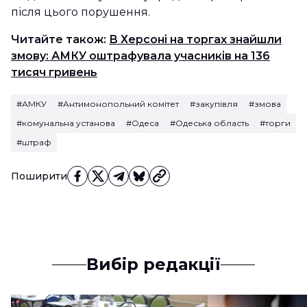
після цього порушення.
Читайте також:
В Херсоні на торгах знайшли
змову: АМКУ оштрафувала учасників на 136
тисяч гривень
#АМКУ
#Антимонопольний комітет
#закупівля
#змова
#комунальна установа
#Одеса
#Одеська область
#торги
#штраф
Поширити
Вибір редакції