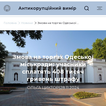
Антикорупційний вимір
Головна
Новини
Змова на торгах Одеської міськради: учасники сплатять 408 тисяч гривень штрафу
Змова на торгах Одеської
міськради: учасники
сплатять 408 тисяч
гривень штрафу
ОЛЬГА ЦИКТОР
|
28.11.2024