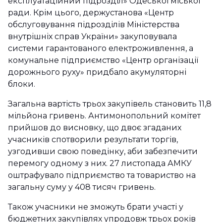
експлуатаційний підрозділ» Одеської міської
ради. Крім цього, держустанова «Центр
обслуговування підрозділів Міністерства
внутрішніх справ України» закуповувала
системи гарантованого електроживлення, а
комунальне підприємство «Центр організації
дорожнього руху» придбало акумуляторні
блоки.
Загальна вартість трьох закупівель становить 11,8
мільйона гривень. Антимонопольний комітет
прийшов до висновку, що двоє згаданих
учасників спотворили результати торгів,
узгодивши свою поведінку, аби забезпечити
перемогу одному з них. 27 листопада АМКУ
оштрафувало підприємство та товариство на
загальну суму у 408 тисяч гривень.
Також учасники не зможуть брати участі у
бюджетних закупівлях упродовж трьох років