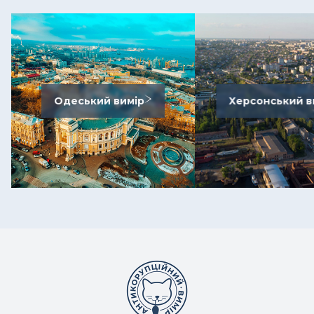
Одеський вимір
Херсонський в