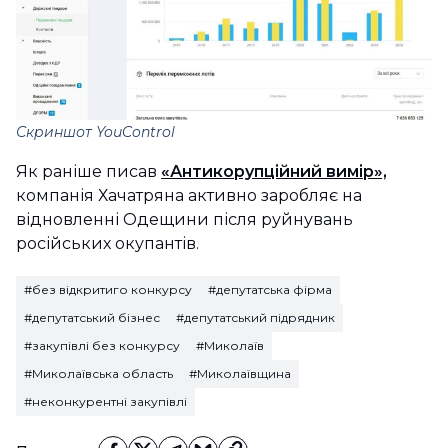
Скриншот
YouControl
Як раніше писав
«Антикорупційний вимір»,
компанія Хачатряна активно заробляє на
відновленні Одещини після руйнувань
російських окупантів.
#без відкритиго конкурсу
#депутатська фірма
#депутатський бізнес
#депутатський підрядник
#закупівлі без конкурсу
#Миколаїв
#Миколаївська область
#Миколаївщина
#неконкурентні закупівлі