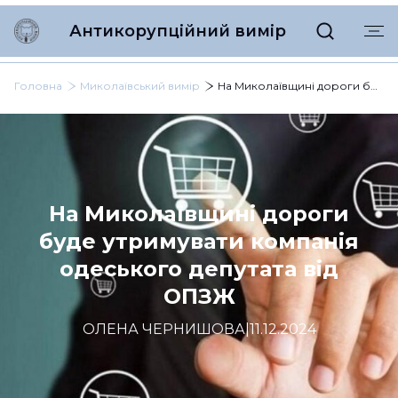
Антикорупційний вимір
Головна
Миколаївський вимір
На Миколаївщині дороги буде утримувати компанія одеського депутата від ОПЗЖ
На Миколаївщині дороги
буде утримувати компанія
одеського депутата від
ОПЗЖ
ОЛЕНА ЧЕРНИШОВА
|
11.12.2024