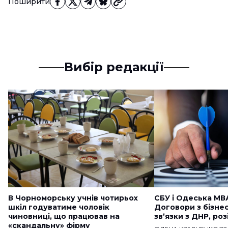
Поширити
Вибір редакції
В Чорноморську учнів чотирьох
СБУ і Одеська МВ
шкіл годуватиме чоловік
Договори з бізне
чиновниці, що працював на
звʼязки з ДНР, ро
«скандальну» фірму