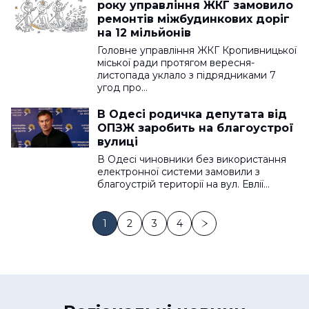
року управління ЖКГ замовило
ремонтів міжбудинкових доріг
на 12 мільйонів
Головне управління ЖКГ Кропивницької
міської ради протягом вересня-
листопада уклало з підрядниками 7
угод про…
В Одесі родичка депутата від
ОПЗЖ заробить на благоустрої
вулиці
В Одесі чиновники без використання
електронної системи замовили з
благоустрій території на вул. Евлії…
1
2
3
4