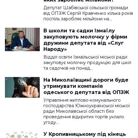
Депутат Шабівської сільської громади
від ОПЗЖ Сергій Кравченко кілька років
поспіль заробляє мільйони на…
В школи та садки Ізмаїлу
закуповують молочку у фірми
дружини депутата від «Слуг
Народу»
Відділ освіти Ізмаїльської міської ради
закуповує молочну продукцію для шкіл
та садочків на понад…
На Миколаївщині дороги буде
утримувати компанія
одеського депутата від ОПЗЖ
Управління житлово-комунального
господарства Южноукраїнської міської
ради Миколаївської області без
проведення відкритих торгів уклало
угоду…
У Кропивницькому під кінець