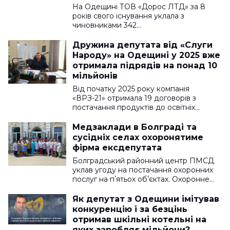
На Одещині ТОВ «Дорос ЛТД» за 8
років свого існування уклала з
чиновниками 342…
Дружина депутата від «Слуги
Народу» на Одещині у 2025 вже
отримала підрядів на понад 10
мільйонів
Від початку 2025 року компанія
«ВРЗ-21» отримала 19 договорів з
постачання продуктів до освітніх…
Медзаклади в Болграді та
сусідніх селах охоронятиме
фірма ексдепутата
Болградський районний центр ПМСД
уклав угоду на постачання охоронних
послуг на пʼятьох обʼєктах. Охоронне…
Як депутат з Одещини імітував
конкуренцію і за безцінь
отримав шкільні котельні на
яких заробляє мільйони?