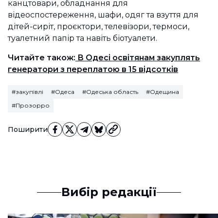
канцтовари, обладнання для
відеоспостереження, шафи, одяг та взуття для
дітей-сиріт, проєктори, телевізори, термоси,
туалетний папір та навіть біотуалети.
Читайте також:
В Одесі освітянам закуплять
генератори з переплатою в 15 відсотків
#закупівлі
#Одеса
#Одеська область
#Одещина
#Прозорро
Поширити
Вибір редакції