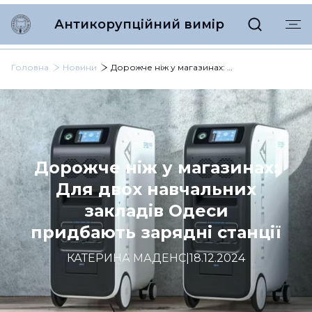
Антикорупційний вимір
Головна
Новини
Дорожче ніж у магазинах: Для двох навчальних закладів Одеси придбають зарядні станції
Дорожче ніж у магазинах:
Для двох навчальних
закладів Одеси
придбають зарядні станції
КАТЕРИНА МАДЕНС
|
18.12.2024