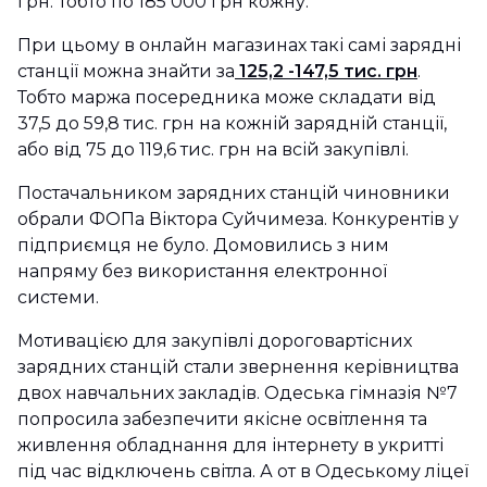
грн. Тобто по 185 000 грн кожну.
При цьому в онлайн магазинах такі самі зарядні
станції можна знайти за
125,2 -147,5 тис. грн
.
Тобто маржа посередника може складати від
37,5 до 59,8 тис. грн на кожній зарядній станції,
або від 75 до 119,6 тис. грн на всій закупівлі.
Постачальником зарядних станцій чиновники
обрали ФОПа
Віктора Суйчимеза. Конкурентів у
підприємця не було. Домовились з ним
напряму без використання електронної
системи.
Мотивацією для закупівлі дороговартісних
зарядних станцій стали звернення керівництва
двох навчальних закладів. Одеська гімназія №7
попросила забезпечити якісне освітлення та
живлення обладнання для інтернету в укритті
під час відключень світла. А от в Одеському ліцеї