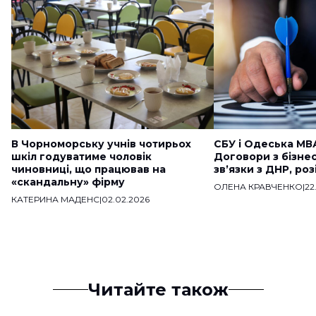
В Чорноморську учнів чотирьох
СБУ і Одеська МВ
шкіл годуватиме чоловік
Договори з бізне
чиновниці, що працював на
звʼязки з ДНР, ро
«скандальну» фірму
ОЛЕНА КРАВЧЕНКО
|
22
КАТЕРИНА МАДЕНС
|
02.02.2026
Читайте також