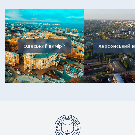
Одеський вимір
Херсонський в