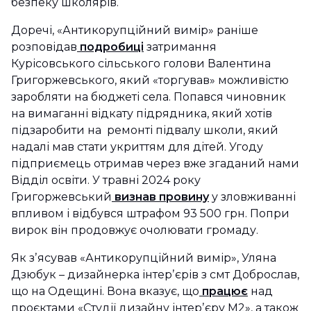
безпеку школярів.
Доречі, «Антикорупційний вимір» раніше
розповідав
подробиці
затримання
Курісовського сільського голови Валентина
Григоржевського, який «торгував» можливістю
заробляти на бюджеті села. Попався чиновник
на вимаганні відкату підрядника, який хотів
підзаробити на ремонті підвалу школи, який
надалі мав стати укриттям для дітей. Угоду
підприємець отримав через вже згаданий нами
Відділ освіти. У травні 2024 року
Григоржевський
визнав провину
у зловживанні
впливом і відбувся штрафом 93 500 грн. Попри
вирок він продовжує очолювати громаду.
Як зʼясував «Антикорупційний вимір», Уляна
Дзюбук – дизайнерка інтерʼєрів з смт Доброслав,
що на Одещині. Вона вказує, що
працює
над
проєктами «Студії дизайну інтерʼєру М2», а також