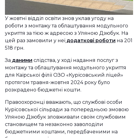
У жовтні відділ освіти знов уклав угоду на
роботи з монтажу та облаштування модульного
укриття за тією ж адресою з Уляною Дзюбук. На
цей раз замовили у неї
додаткові роботи
на 201
518 грн.
За
даними
слідства, у ході надання послуг з
монтажу та облаштування модульного укриття
для Каїрської філії ОЗО «Курісовський ліцей»
протягом травня-жовтня 2024 року було
розкрадено бюджетні кошти.
Правоохоронці вважають, що службові особи
Курісовської сільради за попередньою змовою
Уляною Дзюбук зловживали своїм службовим
становищем та незаконно заволоділи
бюджетними коштами, передбаченими на