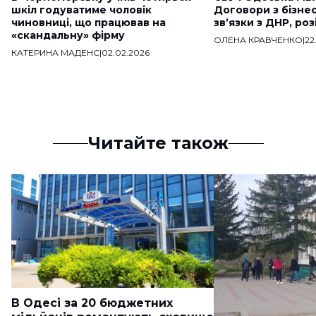
шкіл годуватиме чоловік
Договори з бізне
чиновниці, що працював на
звʼязки з ДНР, ро
«скандальну» фірму
ОЛЕНА КРАВЧЕНКО
|
22
КАТЕРИНА МАДЕНС
|
02.02.2026
Читайте також
В Одесі за 20 бюджетних