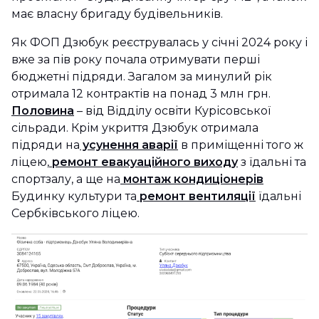
має власну бригаду будівельників.
Як ФОП Дзюбук реєструвалась у січні 2024 року і
вже за пів року почала отримувати перші
бюджетні підряди. Загалом за минулий рік
отримала 12 контрактів на понад 3 млн грн.
Половина
– від Відділу освіти Курісовської
сільради. Крім укриття Дзюбук отримала
підряди на
усунення аварії
в приміщенні того ж
ліцею,
ремонт евакуаційного виходу
з їдальні та
спортзалу, а ще на
монтаж кондиціонерів
Будинку культури та
ремонт вентиляції
їдальні
Сербківського ліцею.