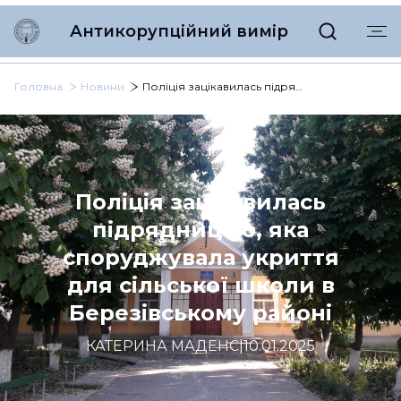
Антикорупційний вимір
Головна
Новини
Поліція зацікавилась підрядницею, яка споруджувала укриття для сільської школи в Березівському районі
Поліція зацікавилась
підрядницею, яка
споруджувала укриття
для сільської школи в
Березівському районі
КАТЕРИНА МАДЕНС
|
10.01.2025