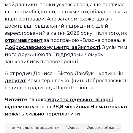
майданчики, парки усуває аварії, а ще постачає
шкільні меблі, котли, інструменти, обладнання та
інші госптовари. Але загалом, схоже, що він
досить відповідальний підрядник. Ще й
зареєстрований з квітня 2023 року, після того, як
отримав грант
за програмою «Власна справа» в
Доброславському центрі зайнятості
. З усім тим
його дружиною та її підрядами чомусь
зацікавились правоохоронці.
А от родич Дениса – Віктор Дзюбук – колишній
депутат
Комінтернівської (нині Доброславська)
селищної ради від «Партії Регіонів».
Читайте також:
Укриття одеської лікарні
відремонтують за 38,8 мільйона: На матеріалах
можуть сильно переплатити
#кримінальне провадження
#Одеса
#Одеська область