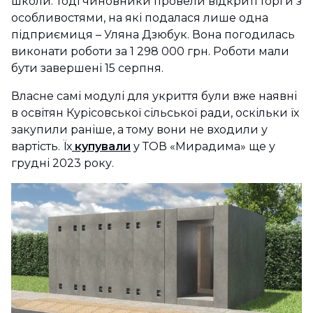
школи. Тоді чиновники провели відкриті торги з
особливостями, на які подалася лише одна
підприємиця – Уляна Дзюбук. Вона погодилась
виконати роботи за 1 298 000 грн. Роботи мали
бути завершені 15 серпня.
Власне самі модулі для укриття були вже наявні
в освітян Курісовської сільської ради, оскільки їх
закупили раніше, а тому вони не входили у
вартість. Їх
купували
у ТОВ «Мирадима» ще у
грудні 2023 року.