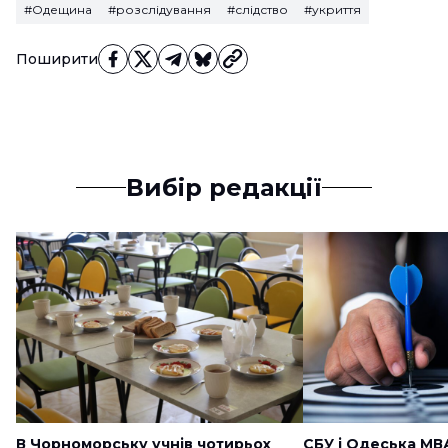
#Одещина
#розслідування
#слідство
#укриття
Поширити
Вибір редакції
В Чорноморську учнів чотирьох
СБУ і Одеська МВ