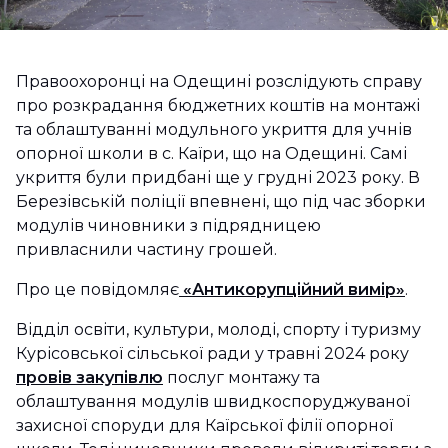
Правоохоронці на Одещині розслідують справу
про розкрадання бюджетних коштів на монтажі
та облаштуванні модульного укриття для учнів
опорної школи в с. Каїри, що на Одещині. Самі
укриття були придбані ще у грудні 2023 року. В
Березівській поліції впевнені, що під час зборки
модулів чиновники з підрядницею
привласнили частину грошей.
Про це повідомляє
«Антикорупційний вимір»
.
Відділ освіти, культури, молоді, спорту і туризму
Курісовської сільської ради у травні 2024 року
провів закупівлю
послуг монтажу та
облаштування модулів швидкоспоруджуваної
захисної споруди для Каїрської філії опорної