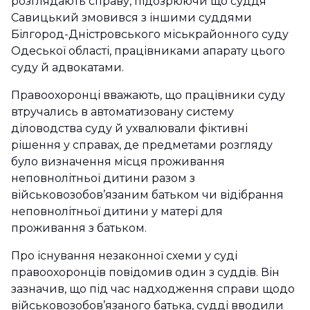
розглядають справу, підозрюючи що суддя
Савицький змовився з іншими суддями
Білгород-Дністровського міськрайонного суду
Одеської області, працівниками апарату цього
суду й адвокатами.
Правоохоронці вважають, що працівники суду
втручались в автоматизовану систему
діловодства суду й ухвалювали фіктивні
рішення у справах, де предметами розгляду
було визначення місця проживання
неповнолітньої дитини разом з
військовозобов’язаним батьком чи відібрання
неповнолітньої дитини у матері для
проживання з батьком.
Про існування незаконної схеми у суді
правоохоронців повідомив один з суддів. Він
зазначив, що під час надходження справи щодо
військовозобов’язаного батька, судді вводили