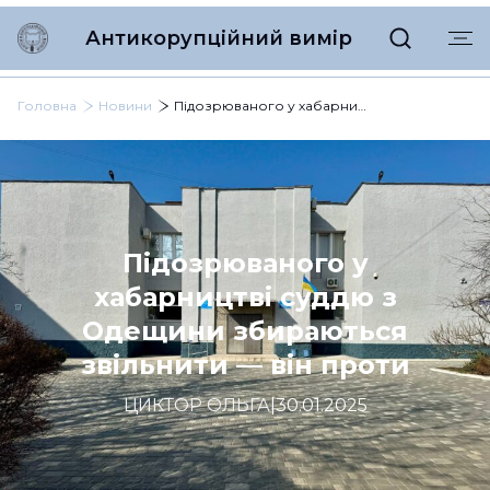
Антикорупційний вимір
Головна
Новини
Підозрюваного у хабарництві суддю з Одещини збираються звільнити — він проти
Підозрюваного у
хабарництві суддю з
Одещини збираються
звільнити — він проти
ЦИКТОР ОЛЬГА
|
30.01.2025