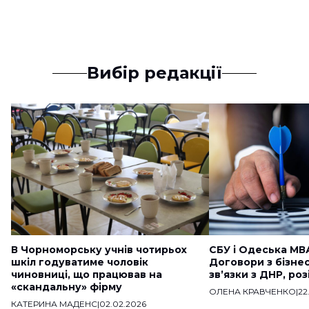
Вибір редакції
В Чорноморську учнів чотирьох
СБУ і Одеська МВ
шкіл годуватиме чоловік
Договори з бізне
чиновниці, що працював на
звʼязки з ДНР, ро
«скандальну» фірму
ОЛЕНА КРАВЧЕНКО
|
22
КАТЕРИНА МАДЕНС
|
02.02.2026