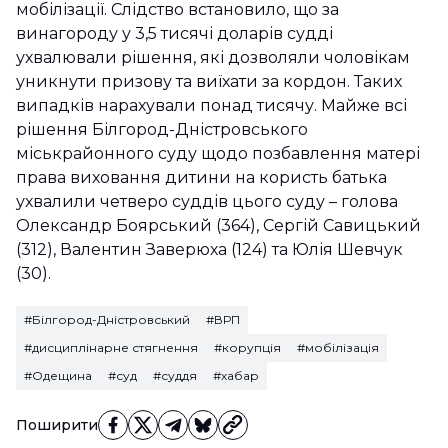
мобілізації. Слідство встановило, що за
винагороду у 3,5 тисячі доларів судді
ухвалювали рішення, які дозволяли чоловікам
уникнути призову та виїхати за кордон. Таких
випадків нарахували понад тисячу. Майже всі
рішення Білгород-Дністровського
міськрайонного суду щодо позбавлення матері
права виховання дитини на користь батька
ухвалили четверо суддів цього суду – голова
Олександр Боярський (364), Сергій Савицький
(312), Валентин Заверюха (124) та Юлія Шевчук
(30).
#Білгород-Дністровський
#ВРП
#дисциплінарне стягнення
#корупція
#мобілізація
#Одещина
#суд
#суддя
#хабар
Поширити