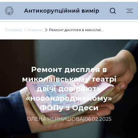
Антикорупційний вимір
Головна
Новини
Ремонт дисплея в миколаївському театрі двічі довіряють «новонародженому» ФОПу з Одеси
Ремонт дисплея в
миколаївському театрі
двічі довіряють
«новонародженому»
ФОПу з Одеси
ОЛЕНА ЧЕРНИШОВА
|
06.02.2025