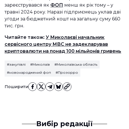
зареєструвався як
ФОП
менш як рік тому – у
травні 2024 року. Наразі підприємець уклав дві
угоди за бюджетний кошт на загальну суму 660
тис. грн.
Читайте також:
У Миколаєві начальник
сервісного центру МВС не задекларував
криптовалюти на понад 100 мільйонів гривень
#закупівлі
#Миколаїв
#Миколаївська область
#новонароджений фоп
#Прозорро
Поширити
Вибір редакції