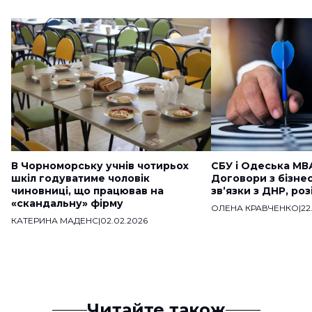
В Чорноморську учнів чотирьох
СБУ і Одеська МВ
шкіл годуватиме чоловік
Договори з бізне
чиновниці, що працював на
звʼязки з ДНР, ро
«скандальну» фірму
ОЛЕНА КРАВЧЕНКО
|
22
КАТЕРИНА МАДЕНС
|
02.02.2026
Читайте також