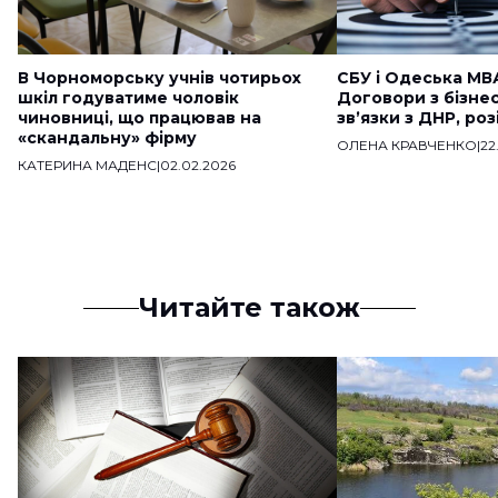
В Чорноморську учнів чотирьох
СБУ і Одеська МВ
шкіл годуватиме чоловік
Договори з бізне
чиновниці, що працював на
звʼязки з ДНР, ро
«скандальну» фірму
ОЛЕНА КРАВЧЕНКО
|
22
КАТЕРИНА МАДЕНС
|
02.02.2026
Читайте також