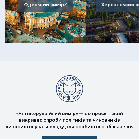
Одеський вимір
Херсонський в
«Антикорупційний вимір» — це проєкт, який
викриває спроби політиків та чиновників
використовувати владу для особистого збагачення