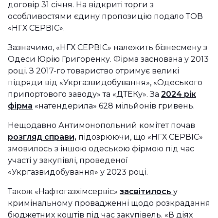
договір 31 січня. На відкриті торги з
особливостями єдину пропозицію подало ТОВ
«НГХ СЕРВІС».
Зазначимо, «НГХ СЕРВІС» належить бізнесмену з
Одеси Юрію Григоренку. Фірма заснована у 2013
році. З 2017-го товариство отримує великі
підряди від «Укргазвидобування», «Одеського
припортового заводу» та «ДТЕКу». За
2024 рік
фірма
«натендерила» 628 мільйонів гривень.
Нещодавно Антимонопольний комітет почав
розгляд справи,
підозрюючи, що «НГХ СЕРВІС»
змовилось з іншою одеською фірмою під час
участі у закупівлі, проведеної
«Укргазвидобування» у 2023 році.
Також «Нафтогазхімсервіс»
засвітилось
у
кримінальному провадженні щодо розкрадання
бюджетних коштів під час закупівель. «В діях