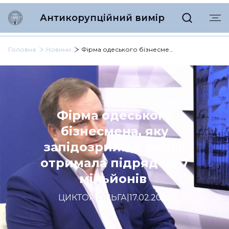
Антикорупційний вимір
Головна
Новини
Фірма одеського бізнесмена, яку запідозрили у змові, отримала підряд на 7 мільйонів
Фірма одеського
бізнесмена, яку
запідозрили у змові,
отримала підряд на 7
мільйонів
ЦИКТОР ОЛЬГА
|
17.02.2025