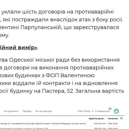
 уклали шість договорів на протиаварійні
 які постраждали внаслідок атак з боку росії.
алентині Парпуланській, що зареєструвалася
ому.
ійний вимір»
.
ва Одеської міської ради без використання
ав договори на виконання протиаварійних
тлових будинках з ФОП Валентиною
ики віддали їй контракти і на відновлення
ії будинку на Пастера, 52. Загальна вартість