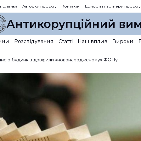
 політика
Авторки проєкту
Контакти
Донори і партнери проєкту
Антикорупційний вим
ини
Розслідування
Статті
Наш вплив
Вироки
ійною будинків довірили «новонародженому» ФОПу