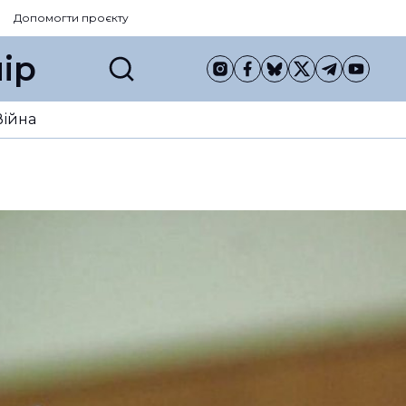
Допомогти проєкту
ір
Війна