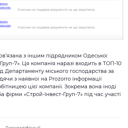
овʼязана з іншим підрядником Одеської
Груп-7». Ця компанія наразі входить в ТОП-10
д Департаменту міського господарства за
дячи з наявної на Prozorro інформації
ітницею цієї компанії. Зокрема вона іноді
а фірми «Строй-Інвест-Груп-7» під час участі