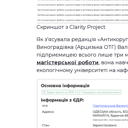
Скриншот з Clarity Project
Як зʼясувала редакція «Антикоруп
Виноградівка (Арцизька ОТГ) Ва
підприємицею всього лише три міс
магістерської роботи
, вона на
екологічному університеті на каф