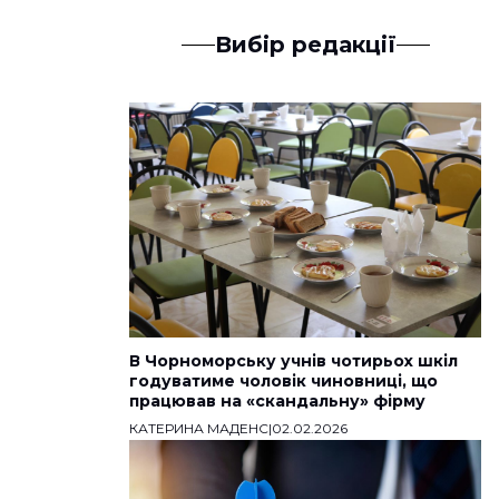
Вибір редакції
В Чорноморську учнів чотирьох шкіл
годуватиме чоловік чиновниці, що
працював на «скандальну» фірму
КАТЕРИНА МАДЕНС
|
02.02.2026