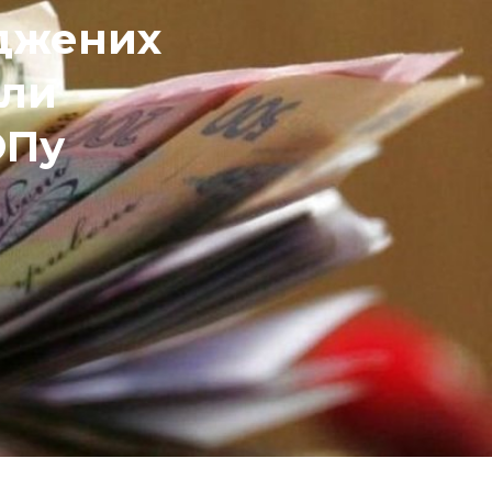
оджених
или
ОПу