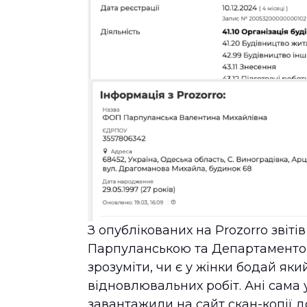
З опублікованих на Prozorro звіт
Парпуланською та Департаменто
зрозуміти, чи є у жінки бодай як
відновлювальних робіт. Ані сама 
завантажили на сайт скан-копії д