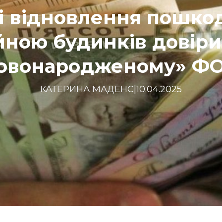
і відновлення пошк
йною будинків довір
овонародженому» Ф
КАТЕРИНА МАДЕНС
|
10.04.2025