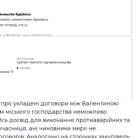
ів про укладені договори між Валентиною
м міського господарства неможливо
ийсь досвід для виконання протиаварійних та
учасниця, ані чиновники мерії не
оговорів. Аналогічно на сторінках закупівель