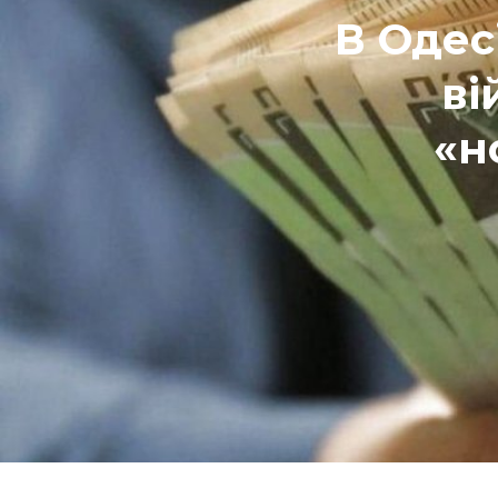
В Одес
ві
«н