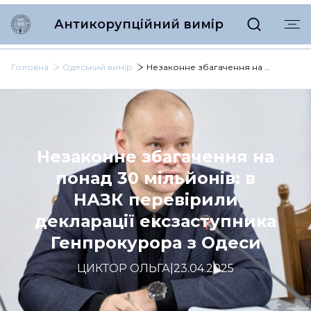
Антикорупційний вимір
Головна
Одеський вимір
Незаконне збагачення на понад 30 мільйонів: в НАЗК перевірили декларації ексзаступника Генпрокурора з Одеси
Незаконне збагачення на
понад 30 мільйонів: в
НАЗК перевірили
декларації ексзаступника
Генпрокурора з Одеси
ЦИКТОР ОЛЬГА
|
23.04.2025