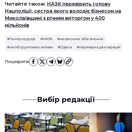
Читайте також:
НАЗК перевірить голову
Нацполіції, сестра якого володіє бізнесом на
Миколаївщині з річним виторгом у 400
мільйонів
#Генпрокурор
#НАЗК
#незаконне збагачення
#необгрунтовані активи
#Одеса
#перевірка декларацій
Поширити
Вибір редакції