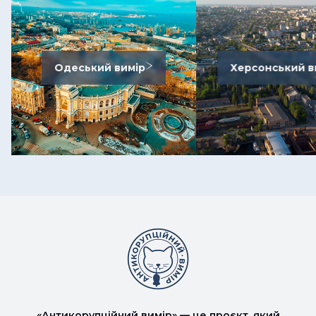
Одеський вимір
Херсонський в
«Антикорупційний вимір» — це проєкт, який