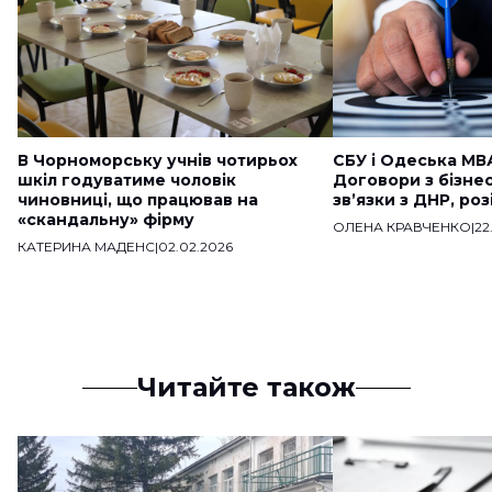
В Чорноморську учнів чотирьох
СБУ і Одеська МВ
шкіл годуватиме чоловік
Договори з бізне
чиновниці, що працював на
звʼязки з ДНР, ро
«скандальну» фірму
ОЛЕНА КРАВЧЕНКО
|
22
КАТЕРИНА МАДЕНС
|
02.02.2026
Читайте також