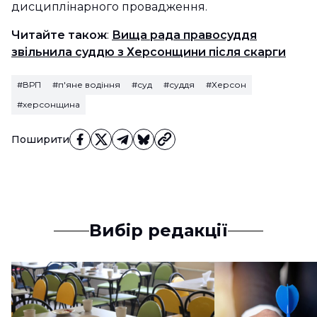
дисциплінарного провадження.
Читайте також
:
Вища рада правосуддя
звільнила суддю з Херсонщини після скарги
#ВРП
#п'яне водіння
#суд
#суддя
#Херсон
#херсонщина
Поширити
Вибір редакції