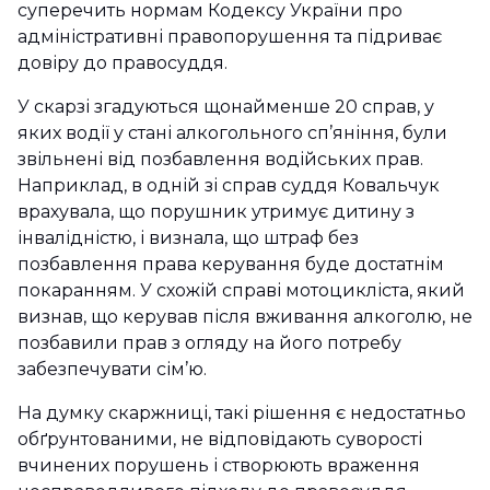
суперечить нормам Кодексу України про
адміністративні правопорушення та підриває
довіру до правосуддя.
У скарзі згадуються щонайменше 20 справ, у
яких водії у стані алкогольного сп’яніння, були
звільнені від позбавлення водійських прав.
Наприклад, в одній зі справ суддя Ковальчук
врахувала, що порушник утримує дитину з
інвалідністю, і визнала, що штраф без
позбавлення права керування буде достатнім
покаранням. У схожій справі мотоцикліста, який
визнав, що керував після вживання алкоголю, не
позбавили прав з огляду на його потребу
забезпечувати сім’ю.
На думку скаржниці, такі рішення є недостатньо
обґрунтованими, не відповідають суворості
вчинених порушень і створюють враження