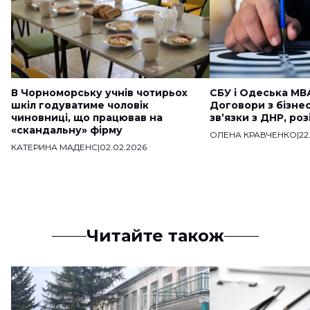
В Чорноморську учнів чотирьох
СБУ і Одеська МВ
шкіл годуватиме чоловік
Договори з бізне
чиновниці, що працював на
звʼязки з ДНР, ро
«скандальну» фірму
ОЛЕНА КРАВЧЕНКО
|
22
КАТЕРИНА МАДЕНС
|
02.02.2026
Читайте також