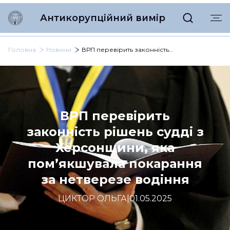
Антикорупційний вимір
Головна
Новини
ВРП перевірить законність рішень судді з Херсонщини, яка пом’якшувала покарання за нетверезе водіння
ВРП перевірить
законність рішень судді з
Херсонщини, яка
пом’якшувала покарання
за нетверезе водіння
ЦИКТОР ОЛЬГА
|
01.05.2025