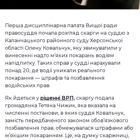
Перша дисциплінарна палата Вищої ради
правосуддя почала розгляд скарги на суддю з
Каланчацького районного суду Херсонської
області Олену Ковальчук, яку звинуватили у
винесенні надто м’яких покарань водіям
напідпитку. Таких справ у судді нарахували
понад 20, де водії уникали реального
покарання — штрафів та позбавлення
водійських прав.
Як йдеться у
рішенні ВРП,
скаргу подала
громадянка Тетяна Чижик, яка вказала на
численні постанови, в яких суддя Ковальчук,
замість передбаченого законом обов’язкового
позбавлення прав, обмежувалася штрафами або
м’якшим покаранням. Це, на думку скаржниці,