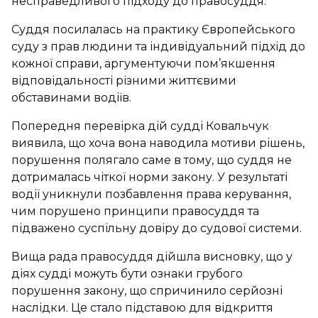
несправедливого підходу до правосуддя.
Суддя посилалась на практику Європейського
суду з прав людини та індивідуальний підхід до
кожної справи, аргументуючи пом’якшення
відповідальності різними життєвими
обставинами водіїв.
Попередня перевірка дій судді Ковальчук
виявила, що хоча вона наводила мотиви рішень,
порушення полягало саме в тому, що суддя не
дотрималась чіткої норми закону. У результаті
водії уникнули позбавлення права керування,
чим порушено принципи правосуддя та
підважено суспільну довіру до судової системи.
Вища рада правосуддя дійшла висновку, що у
діях судді можуть бути ознаки грубого
порушення закону, що спричинило серйозні
наслідки. Це стало підставою для відкриття