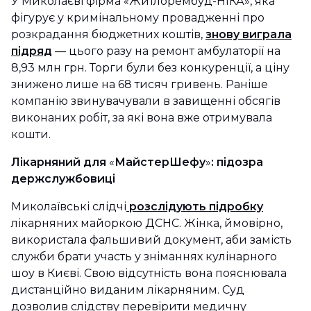
У Миколаєві фірма «Житлорембуд-НІКА», яка
фігурує у кримінальному провадженні про
розкрадання бюджетних коштів,
знову виграла
підряд
— цього разу на ремонт амбулаторії на
8,93 млн грн. Торги були без конкуренції, а ціну
знижено лише на 68 тисяч гривень. Раніше
компанію звинувачували в завищенні обсягів
виконаних робіт, за які вона вже отримувала
кошти.
Лікарняний для
«
МайстерШефу
»
: підозра
держслужбовиці
Миколаївські слідчі
розслідують підробку
лікарняних майоркою ДСНС. Жінка, ймовірно,
використала фальшивий документ, аби замість
служби брати участь у зніманнях кулінарного
шоу в Києві. Свою відсутність вона пояснювала
дистанційно виданим лікарняним. Суд
дозволив слідству перевірити медичну