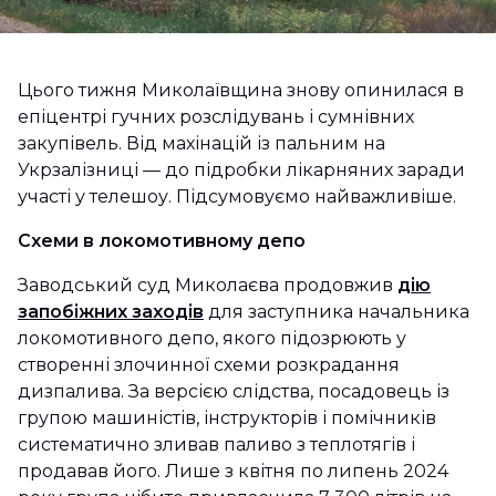
Цього тижня Миколаївщина знову опинилася в
епіцентрі гучних розслідувань і сумнівних
закупівель. Від махінацій із пальним на
Укрзалізниці — до підробки лікарняних заради
участі у телешоу. Підсумовуємо найважливіше.
Схеми в локомотивному депо
Заводський суд Миколаєва продовжив
дію
запобіжних заходів
для заступника начальника
локомотивного депо, якого підозрюють у
створенні злочинної схеми розкрадання
дизпалива. За версією слідства, посадовець із
групою машиністів, інструкторів і помічників
систематично зливав паливо з теплотягів і
продавав його. Лише з квітня по липень 2024