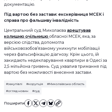
документацію.
Під вартою без застави: екскерівниця МСЕК і
справа про фальшиву інвалідність
Центральний суд Миколаєва
арештував
колишню очільницю
обласної МСЕК, яка, за
версією слідства, допомогла
військовозобов’язаному уникнути мобілізації
через фальсифікацію діагнозу. Крім цього, їй
закидають недекларування квартири в Одесі за
2,5 мільйона гривень. Суд ухвалив тримання під
вартою без можливості внесення застави.
#закупівлі
#корупція
#Миколаївська область
#огляд новин
#суд
Поширити