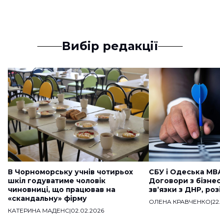
Вибір редакції
В Чорноморську учнів чотирьох
СБУ і Одеська МВ
шкіл годуватиме чоловік
Договори з бізне
чиновниці, що працював на
звʼязки з ДНР, ро
«скандальну» фірму
ОЛЕНА КРАВЧЕНКО
|
22
КАТЕРИНА МАДЕНС
|
02.02.2026