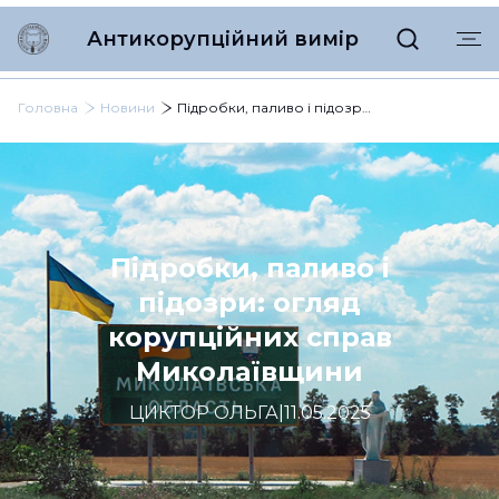
Антикорупційний вимір
Головна
Новини
Підробки, паливо і підозри: огляд корупційних справ Миколаївщини
Підробки, паливо і
підозри: огляд
корупційних справ
Миколаївщини
ЦИКТОР ОЛЬГА
|
11.05.2025