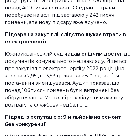
року група нібито привласнила 7 300 літрів на
понад 400 тисяч гривень. Фігурант справи
перебуває на волі під заставою у 242 тисяч
гривень, але нову підозру вже вручено.
Підозра на закупівлі: слідство шукає втрати в
електроенергії
Южноукраїнський суд
надав слідчим доступ
до
документів комунального медзакладу. Йдеться
про закупівлю електроенергії у 2022 році: ціна
зросла з 2,95 до 3,53 гривні за кВт*год, а обсяг
постачання зменшувався. Аудит показав, що
понад 106 тисяч гривень були витрачені без
обґрунтування. У справі розслідують можливу
розтрату та службову недбалість.
Підряд із репутацією: 9 мільйонів на ремонт
без конкуренції