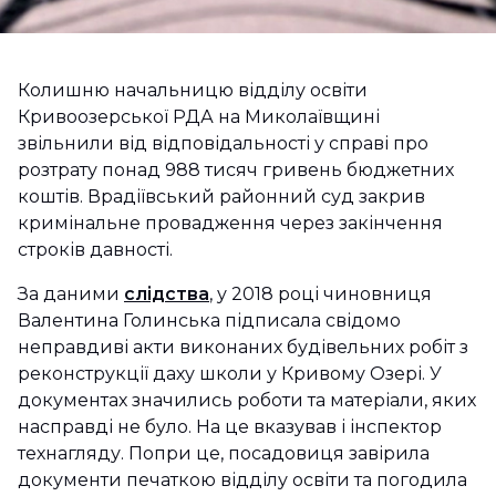
Колишню начальницю відділу освіти
Кривоозерської РДА на Миколаївщині
звільнили від відповідальності у справі про
розтрату понад 988 тисяч гривень бюджетних
коштів. Врадіївський районний суд закрив
кримінальне провадження через закінчення
строків давності.
За даними
слідства
, у 2018 році чиновниця
Валентина Голинська підписала свідомо
неправдиві акти виконаних будівельних робіт з
реконструкції даху школи у Кривому Озері. У
документах значились роботи та матеріали, яких
насправді не було. На це вказував і інспектор
технагляду. Попри це, посадовиця завірила
документи печаткою відділу освіти та погодила