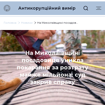
Антикорупційний вимір
Головна
Новини
На Миколаївщині посадовиця уникла покарання за розтрату майже мільйона: суд закрив справу
На Миколаївщині
посадовиця уникла
покарання за розтрату
майже мільйона: суд
закрив справу
ЦИКТОР ОЛЬГА
|
17.06.2025