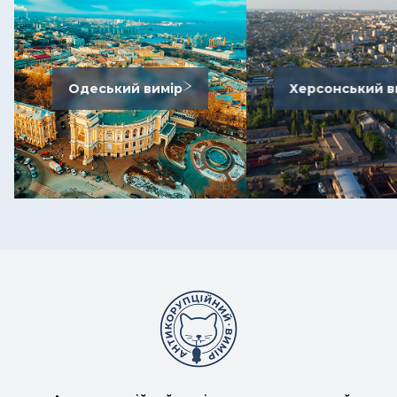
Одеський вимір
Херсонський в