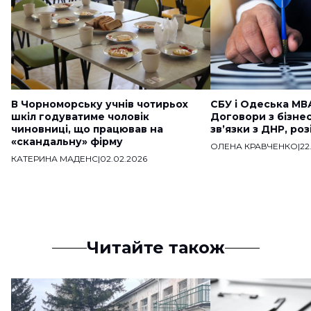
В Чорноморську учнів чотирьох
СБУ і Одеська МВ
шкіл годуватиме чоловік
Договори з бізне
чиновниці, що працював на
звʼязки з ДНР, ро
«скандальну» фірму
ОЛЕНА КРАВЧЕНКО
|
22
КАТЕРИНА МАДЕНС
|
02.02.2026
Читайте також