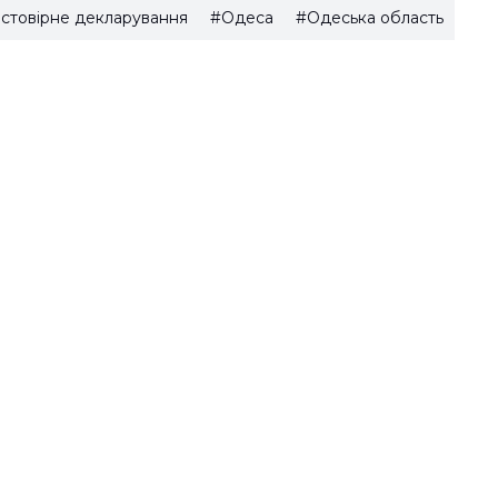
стовірне декларування
#Одеса
#Одеська область