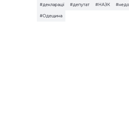
#декларації
#депутат
#НАЗК
#недо
#Одещина