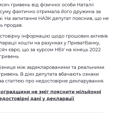
сяч гривень від фізичної особи Наталії
 суму фактично отримала його дружина за
i. На запитання НАЗК депутат пояснив, що не
ль продав.
остовірну інформацію щодо грошових активів
кларації кошти на рахунках у ПриватБанку,
исяч євро, що за курсом НБУ на кінець 2022
гривень.
 різниця між задекларованими та реальними
ривень. В діях депутата вбачають ознаки
а статтею про недостовірне декларування.
овоградщини не зміг пояснити мільйонні
остовірні дані у декларації