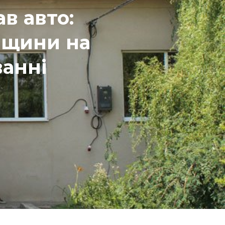
ав авто:
ещини на
анні