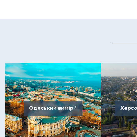
Одеський вимір
Херсо