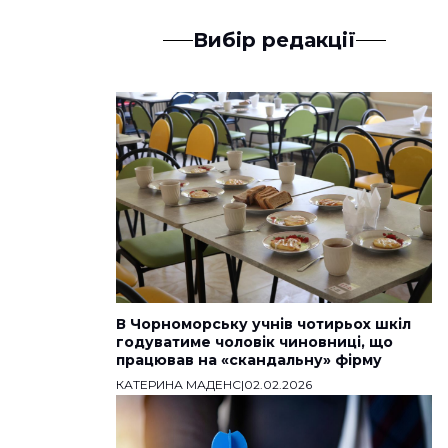
Вибір редакції
В Чорноморську учнів чотирьох шкіл
годуватиме чоловік чиновниці, що
працював на «скандальну» фірму
КАТЕРИНА МАДЕНС
|
02.02.2026