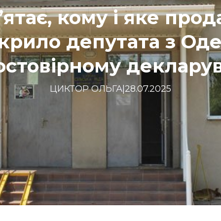
ятає, кому і яке прод
крило депутата з Од
остовірному декларув
ЦИКТОР ОЛЬГА
|
28.07.2025