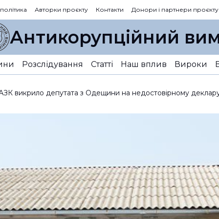
 політика
Авторки проєкту
Контакти
Донори і партнери проєкту
Антикорупційний вим
ини
Розслідування
Статті
Наш вплив
Вироки
 НАЗК викрило депутата з Одещини на недостовірному деклар