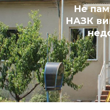
Не пам’
НАЗК ви
нед