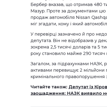
Бербер вказав, що отримав 480 ти
Мазур. Проте за документами цю
продаж автомобіля Nissan Qashqa
міг згадати, кому і який автомобі
У перевірці зазначено й про нед
депутата. Він не відобразив у де
зокрема 2,5 тисячі доларів та 5 т
року становило майже 290 тисяч 
Загалом, за підрахунками НАЗК,
активами перевищує 2 мільйони г
кримінального правопорушення з
Читайте також:
Депутат із Кір
заощадження: НАЗК виявило нед