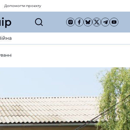
Допомогти проєкту
ір
Війна
уванні